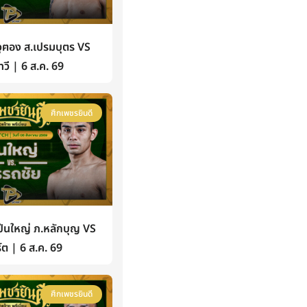
ฅอง ส.เปรมบุตร VS
วี | 6 ส.ค. 69
ศึกเพชรยินดี
นใหญ่ ภ.หลักบุญ VS
์ต | 6 ส.ค. 69
ศึกเพชรยินดี