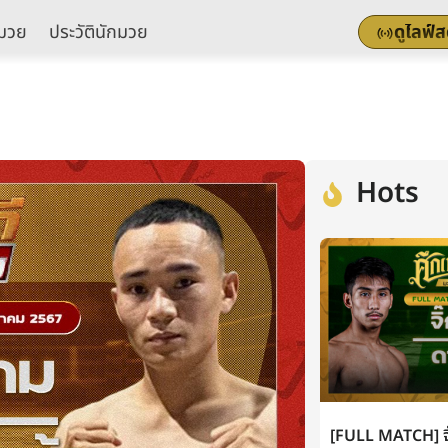
มวย
ประวัตินักมวย
ดูไลฟ์
Hots
[FULL MATCH] จิ๊