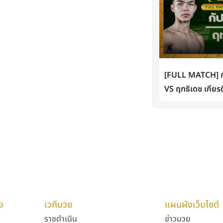
[FULL MATCH] กั
VS ฤทธิเดช เกียรต
ย
เวทีมวย
แผนผังเว็บไซต์
ราชดำเนิน
ข่าวมวย