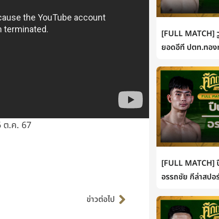
[FULL MATCH] วู
ยอดอีที ปตท.ทองท
 ต.ค. 67
[FULL MATCH] ปื
อรรถชัย กีล่าสปอร
Next
ข่าวต่อไป