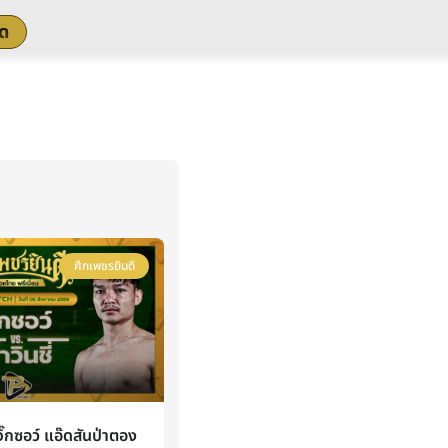
สด
ศึกเพชรยินดี
กซอว์ แอ๊ดสันป่าตอง