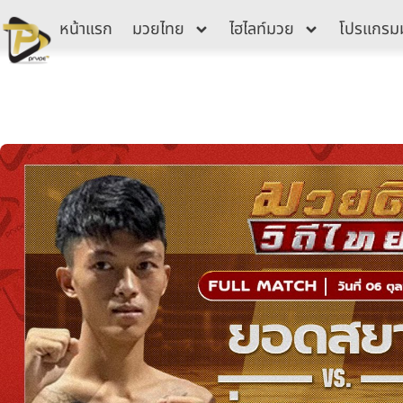
Skip
หน้าแรก
มวยไทย
ไฮไลท์มวย
โปรแกรม
to
content