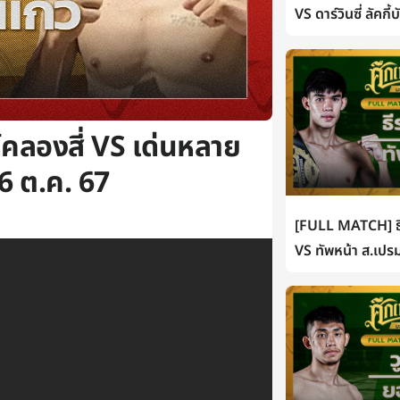
VS ดาร์วินซี่ ลัคกี
ลองสี่ VS เด่นหลาย
6 ต.ค. 67
[FULL MATCH] ธี
VS ทัพหน้า ส.เปรม