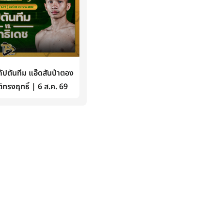
ปตันทีม แอ๊ดสันป่าตอง
ิทรงฤทธิ์ | 6 ส.ค. 69