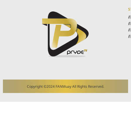
ร
ศ
ศ
ศ
ศ
Copyright ©2024 FANMuay All Rights Reserved.