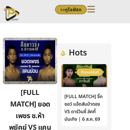
Skip
ดูไลฟ์สด
to
content
Hots
ศึกเพชรยินดี
[FULL
[FULL MATCH] จิ๊ก
MATCH] ยอด
ซอว์ แอ๊ดสันป่าตอง
VS ดาร์วินซี่ ลัคกี้
เพชร ช.ห้า
บันเทิง | 6 ส.ค. 69
พยัคฆ์ VS แคน