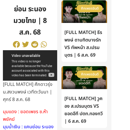
ย่อน ระนอง
ศึกเพชรยินดี
มวยไทย | 8
ส.ค. 68
[FULL MATCH] ธีร
พงษ์ ดาบทิตบางรัก
VS ทัพหน้า ส.เปรม
บุตร | 6 ส.ค. 69
ศึกเพชรยินดี
[FULL MATCH] ศึกดาวรุ่ง
น.สงวนพงษ์ เวทีตะวันนา |
[FULL MATCH] วูฅ
ศุกร์ 8 ส.ค. 68
อง ส.เปรมบุตร VS
มุมแดง : ยอดเพชร ช.ห้า
ยอดอีที ปตท.ทองทวี
พยัคฆ์
| 6 ส.ค. 69
มุมน้ำเงิน : แคนย่อน ระนอง