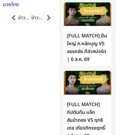
มวยไทย
ศึกเพชรยินดี
Prev
Next
ข่าวก่อนหน้า
ข่าวต่อไป
[FULL MATCH] ปืน
ใหญ่ ภ.หลักบุญ VS
อรรถชัย กีล่าสปอร์ต
| 6 ส.ค. 69
ศึกเพชรยินดี
[FULL MATCH]
กัปตันทีม แอ๊ด
สันป่าตอง VS ฤทธิ
เดช เกียรติทรงฤทธิ์