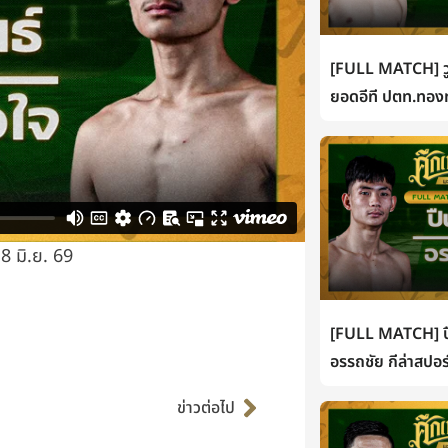
[FULL MATCH] วู
ยอดอีที ปตท.ทองท
8 มิ.ย. 69
[FULL MATCH] ปื
อรรถชัย กีล่าสปอร
Next
ข่าวต่อไป