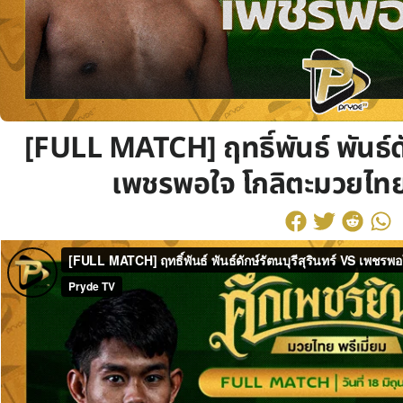
[FULL MATCH] ฤทธิ์พันธ์ พันธ์ดั
เพชรพอใจ โกลิตะมวยไทย 