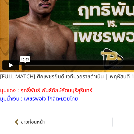
[FULL MATCH] ศึกเพชรยินดี เวทีมวยราชดำเนิน | พฤหัสบดี 1
มุมแดง : ฤทธิ์พันธ์ พันธ์ดักษ์รัตนบุรีสุรินทร์
มุมน้ำเงิน : เพชรพอใจ โกลิตะมวยไทย
Prev
ข่าวก่อนหน้า