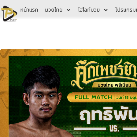
Skip
หน้าแรก
มวยไทย
ไฮไลท์มวย
โปรแกรม
to
content