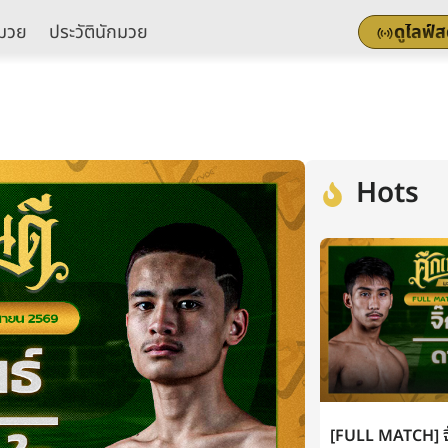
มวย
ประวัตินักมวย
ดูไลฟ์
Hots
[FULL MATCH] จิ๊