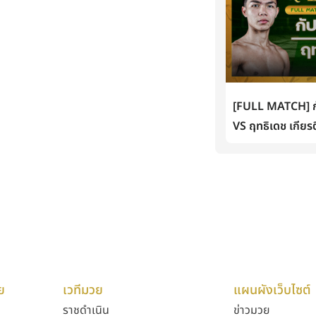
[FULL MATCH] กั
VS ฤทธิเดช เกียรต
ย
เวทีมวย
แผนผังเว็บไซต์
ราชดำเนิน
ข่าวมวย