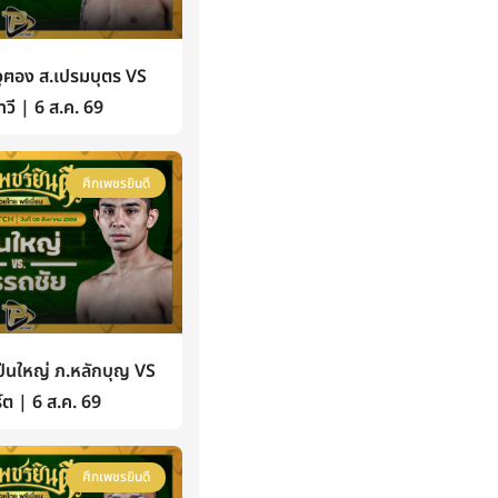
ฅอง ส.เปรมบุตร VS
วี | 6 ส.ค. 69
ศึกเพชรยินดี
นใหญ่ ภ.หลักบุญ VS
์ต | 6 ส.ค. 69
ศึกเพชรยินดี