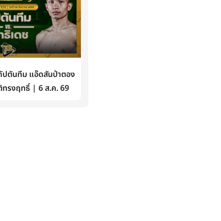
ปตันทีม แอ๊ดสันป่าตอง
ิทรงฤทธิ์ | 6 ส.ค. 69