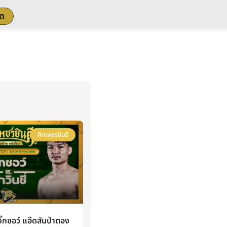
สด
ศึกเพชรยินดี
กซอว์ แอ๊ดสันป่าตอง