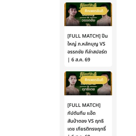
ศึกเพชรยินดี
[FULL MATCH] ปืน
ใหญ่ ภ.หลักบุญ VS
อรรถชัย กีล่าสปอร์ต
| 6 ส.ค. 69
ศึกเพชรยินดี
[FULL MATCH]
กัปตันทีม แอ๊ด
สันป่าตอง VS ฤทธิ
เดช เกียรติทรงฤทธิ์