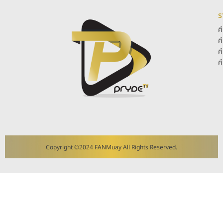
ร
ศ
ศ
ศ
ศ
Copyright ©2024 FANMuay All Rights Reserved.