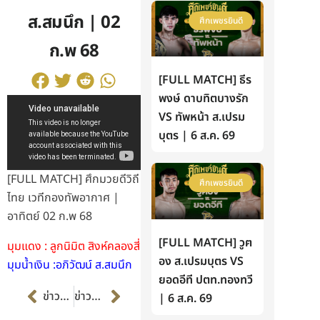
ส.สมนึก | 02
ศึกเพชรยินดี
ก.พ 68
[FULL MATCH] ธีร
พงษ์ ดาบทิตบางรัก
VS ทัพหน้า ส.เปรม
บุตร | 6 ส.ค. 69
[FULL MATCH] ศึกมวยดีวิถี
ศึกเพชรยินดี
ไทย เวทีกองทัพอากาศ |
อาทิตย์ 02 ก.พ 68
[FULL MATCH] วูฅ
มุมแดง : ลูกนิมิต สิงห์คลองสี่
อง ส.เปรมบุตร VS
มุมน้ำเงิน :อภิวัฒน์ ส.สมนึก
ยอดอีที ปตท.ทองทวี
Prev
Next
ข่าวก่อนหน้า
ข่าวต่อไป
| 6 ส.ค. 69