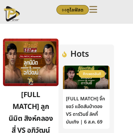
Skip
ดูไลฟ์สด
to
content
Hots
ศึกเพชรยินดี
[FULL
[FULL MATCH] จิ๊ก
MATCH] ลูก
ซอว์ แอ๊ดสันป่าตอง
VS ดาร์วินซี่ ลัคกี้
นิมิต สิงห์คลอง
บันเทิง | 6 ส.ค. 69
สี่ VS อภิวัฒน์