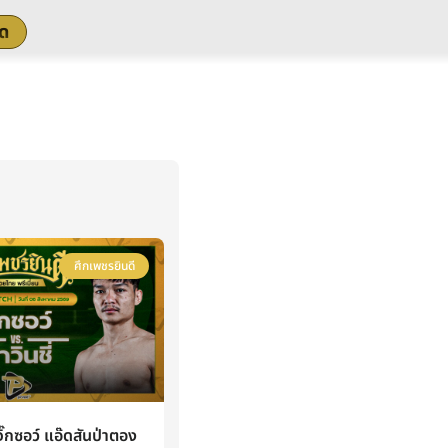
สด
ศึกเพชรยินดี
กซอว์ แอ๊ดสันป่าตอง