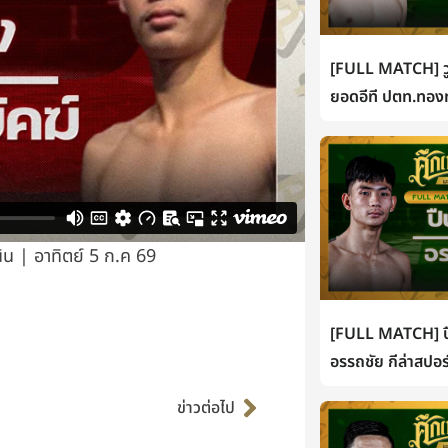
[FULL MATCH] วู
ยอดอีที ปตท.ทองท
น | อาทิตย์ 5 ก.ค 69
[FULL MATCH] ปื
อรรถชัย กีล่าสปอร
Next
ข่าวต่อไป