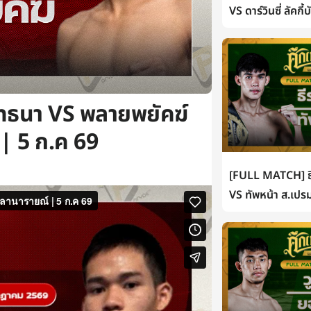
VS ดาร์วินซี่ ลัคกี
ทธนา VS พลายพยัคฆ์
| 5 ก.ค 69
[FULL MATCH] ธี
VS ทัพหน้า ส.เปรม