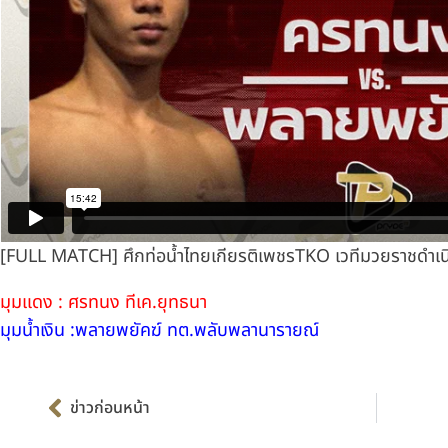
[FULL MATCH] ศึกท่อน้ำไทยเกียรติเพชรTKO เวทีมวยราชดำเนิ
มุมแดง : ศรทนง ทีเค.ยุทธนา
มุมน้ำเงิน :พลายพยัคฆ์ ทต.พลับพลานารายณ์
Prev
ข่าวก่อนหน้า