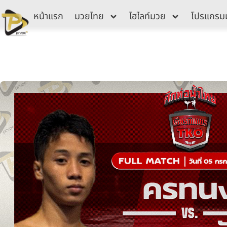
Skip
หน้าแรก
มวยไทย
ไฮไลท์มวย
โปรแกรม
to
content