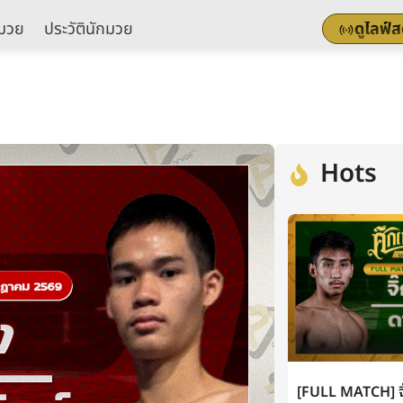
มวย
ประวัตินักมวย
ดูไลฟ์
Hots
[FULL MATCH] จิ๊