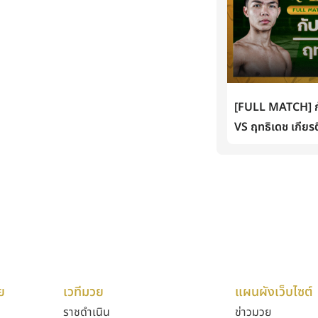
[FULL MATCH] กั
VS ฤทธิเดช เกียรต
ย
เวทีมวย
แผนผังเว็บไซต์
ราชดำเนิน
ข่าวมวย