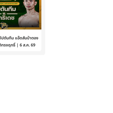
ปตันทีม แอ๊ดสันป่าตอง
ิทรงฤทธิ์ | 6 ส.ค. 69