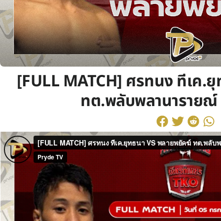
[FULL MATCH] ศรทนง ทีเค.ยุ
ทต.พลับพลานารายณ์ 