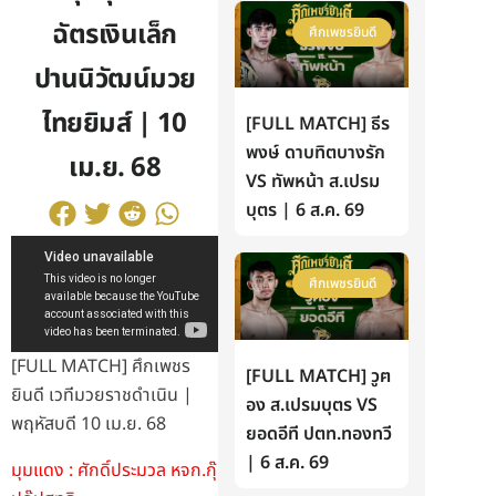
ฉัตรเงินเล็ก
ศึกเพชรยินดี
ปานนิวัฒน์มวย
ไทยยิมส์ | 10
[FULL MATCH] ธีร
พงษ์ ดาบทิตบางรัก
เม.ย. 68
VS ทัพหน้า ส.เปรม
บุตร | 6 ส.ค. 69
ศึกเพชรยินดี
[FULL MATCH] ศึกเพชร
[FULL MATCH] วูฅ
ยินดี เวทีมวยราชดำเนิน |
อง ส.เปรมบุตร VS
พฤหัสบดี 10 เม.ย. 68
ยอดอีที ปตท.ทองทวี
| 6 ส.ค. 69
มุมแดง : ศักดิ์ประมวล หจก.กุ๊