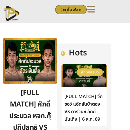
Skip
ดูไลฟ์สด
to
content
Hots
ศึกเพชรยินดี
[FULL
[FULL MATCH] จิ๊ก
MATCH] ศักดิ์
ซอว์ แอ๊ดสันป่าตอง
VS ดาร์วินซี่ ลัคกี้
ประมวล หจก.กุ๊
บันเทิง | 6 ส.ค. 69
ปกุ๊ปสุทธิ VS