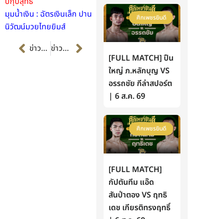
ปกุ๊ปสุทธิ
มุมน้ำเงิน : ฉัตรเงินเล็ก ปาน
ศึกเพชรยินดี
นิวัฒน์มวยไทยยิมส์
Prev
Next
ข่าวก่อนหน้า
ข่าวต่อไป
[FULL MATCH] ปืน
ใหญ่ ภ.หลักบุญ VS
อรรถชัย กีล่าสปอร์ต
| 6 ส.ค. 69
ศึกเพชรยินดี
[FULL MATCH]
กัปตันทีม แอ๊ด
สันป่าตอง VS ฤทธิ
เดช เกียรติทรงฤทธิ์