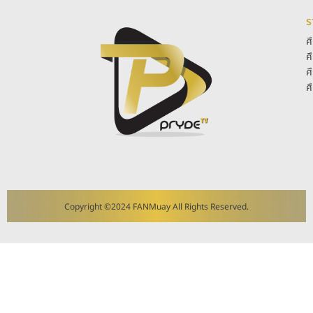
ร
ศ
ศ
ศ
ศ
Copyright ©2024 FANMuay All Rights Reserved.