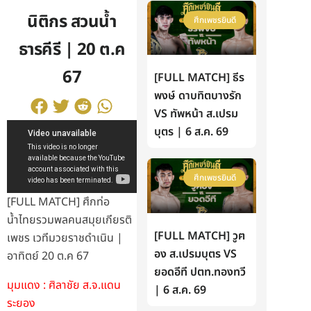
นิติกร สวนน้ำ
ศึกเพชรยินดี
ธารคีรี | 20 ต.ค
67
[FULL MATCH] ธีร
พงษ์ ดาบทิตบางรัก
VS ทัพหน้า ส.เปรม
บุตร | 6 ส.ค. 69
ศึกเพชรยินดี
[FULL MATCH] ศึกท่อ
น้ำไทยรวมพลคนสมุยเกียรติ
[FULL MATCH] วูฅ
เพชร เวทีมวยราชดำเนิน |
อง ส.เปรมบุตร VS
อาทิตย์ 20 ต.ค 67
ยอดอีที ปตท.ทองทวี
มุมแดง : ศิลาชัย ส.จ.แดน
| 6 ส.ค. 69
ระยอง