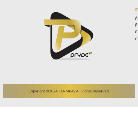
ร
ศ
ศ
ศ
ศ
Copyright ©2024 FANMuay All Rights Reserved.