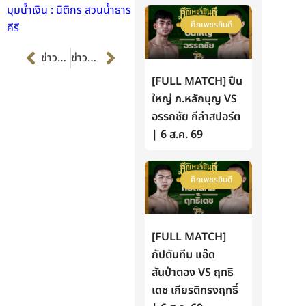
มุมน้ำเงิน : นิติกร สวนน้ำธาร
ศึกเพชรยินดี
คีรี
Prev
Next
ข่าวก่อนหน้า
ข่าวต่อไป
[FULL MATCH] ปืน
ใหญ่ ภ.หลักบุญ VS
อรรถชัย กีล่าสปอร์ต
| 6 ส.ค. 69
ศึกเพชรยินดี
[FULL MATCH]
กัปตันทีม แอ๊ด
สันป่าตอง VS ฤทธิ
เดช เกียรติทรงฤทธิ์