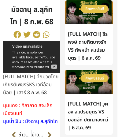
มัจฉานุ ส.สุภัท
ศึกเพชรยินดี
โท | 8 ก.พ. 68
[FULL MATCH] ธีร
พงษ์ ดาบทิตบางรัก
VS ทัพหน้า ส.เปรม
บุตร | 6 ส.ค. 69
[FULL MATCH] ศึกมวยไทย
ศึกเพชรยินดี
เกียรติเพชรSKS เวทีอ้อม
น้อย | เสาร์ 8 ก.พ. 68
[FULL MATCH] วูฅ
มุมแดง : ศิลาลาด สจ.เล็ก
อง ส.เปรมบุตร VS
เมืองนนท์
ยอดอีที ปตท.ทองทวี
มุมน้ำเงิน : มัจฉานุ ส.สุภัทโท
| 6 ส.ค. 69
Prev
Next
ข่าวก่อนหน้า
ข่าวต่อไป