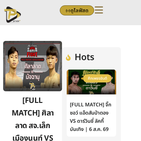
Skip
ดูไลฟ์สด
to
content
Hots
ศึกเพชรยินดี
[FULL
[FULL MATCH] จิ๊ก
MATCH] ศิลา
ซอว์ แอ๊ดสันป่าตอง
VS ดาร์วินซี่ ลัคกี้
ลาด สจ.เล็ก
บันเทิง | 6 ส.ค. 69
เมืองนนท์ VS