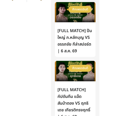
ศึกเพชรยินดี
[FULL MATCH] ปืน
ใหญ่ ภ.หลักบุญ VS
อรรถชัย กีล่าสปอร์ต
| 6 ส.ค. 69
ศึกเพชรยินดี
[FULL MATCH]
กัปตันทีม แอ๊ด
สันป่าตอง VS ฤทธิ
เดช เกียรติทรงฤทธิ์