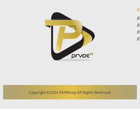
ร
ศ
ศ
ศ
ศ
Copyright ©2024 FANMuay All Rights Reserved.