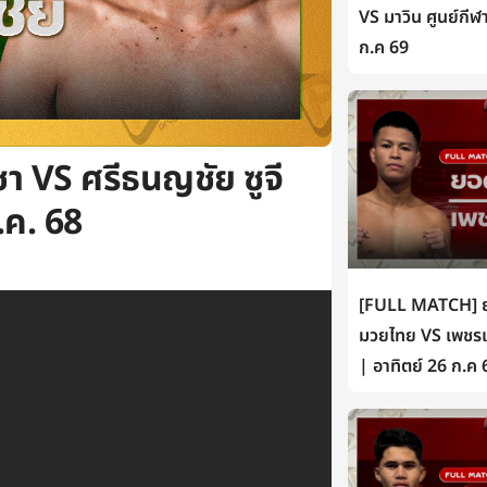
VS มาวิน ศูนย์กีฬ
ก.ค 69
า VS ศรีธนญชัย ซูจี
พ.ค. 68
[FULL MATCH] ยอ
มวยไทย VS เพชรเห
| อาทิตย์ 26 ก.ค 