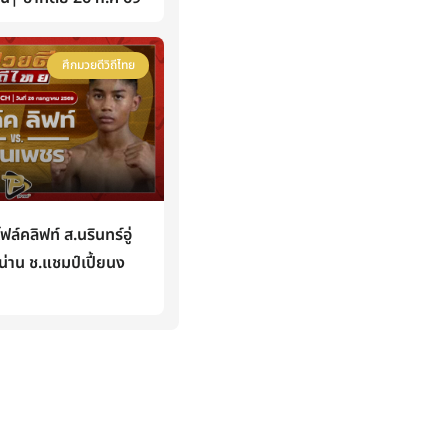
ศึกมวยดีวิถีไทย
คลิฟท์ ส.นรินทร์อู่
่าน ช.แชมป์เปี้ยนง