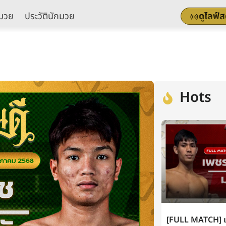
มวย
ประวัตินักมวย
ดูไลฟ์
Hots
[FULL MATCH] เพ