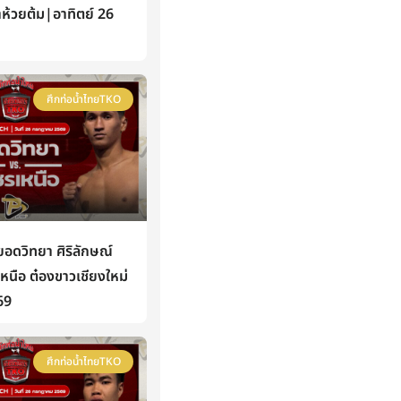
าห้วยต้ม|อาทิตย์ 26
ศึกท่อน้ำไทยTKO
ดวิทยา ศิริลักษณ์
นือ ต๋องขาวเชียงใหม่
69
ศึกท่อน้ำไทยTKO