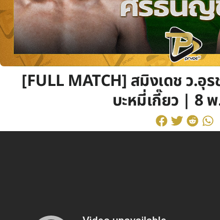
[FULL MATCH] สมิงเดช ว.อุรช
บะหมี่เกี๊ยว | 8 