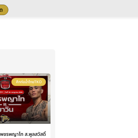
สด
ศึกท่อน้ำไทยTKO
ชรพญาไท ส.พูลสวัสดิ์