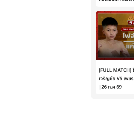
[FULL MATCH] โฟล์
เจริญชัย VS เพชรน
|26 ก.ค 69