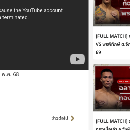
[FULL MATCH] ก้
VS พรพิทักษ์ ต.จั
69
 พ.ค. 68
Next
ข่าวต่อไป
[FULL MATCH] ฉล
ทองเนื้อเก้า อ.วัง