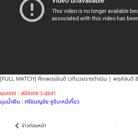
[FULL MATCH] ศึกเพชรยินดี เวทีมวยราชดำเนิน | พฤหัสบดี 8
มุมแดง : สมิงเดช ว.อุรชา
มุมน้ำเงิน : ศรีธนญชัย ซูจีบะหมี่เกี๊ยว
Prev
ข่าวก่อนหน้า