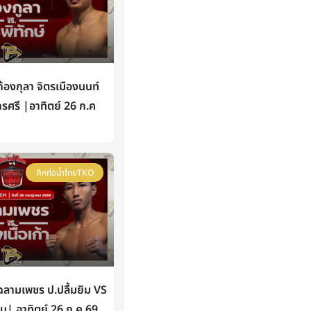
องกุลา จิตรเมืองนนท์
กรศรี |อาทิตย์ 26 ก.ค
ศึกท่อน้ำไทยTKO
ามเพชร ป.ปลื้มยิม VS
หิน| อาทิตย์ 26 ก.ค 69