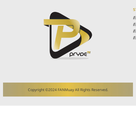
ร
ศ
ศ
ศ
ศ
Copyright ©2024 FANMuay All Rights Reserved.