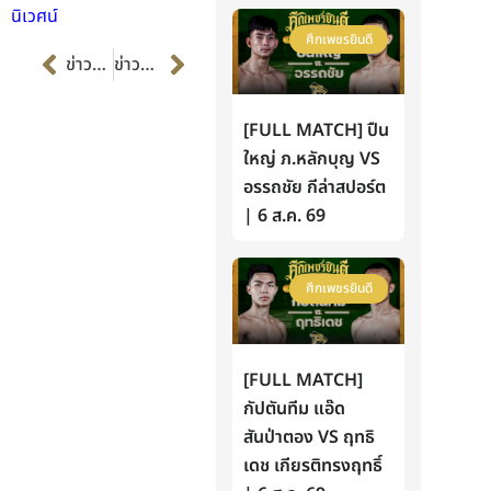
นิเวศน์
ศึกเพชรยินดี
Prev
Next
ข่าวก่อนหน้า
ข่าวต่อไป
[FULL MATCH] ปืน
ใหญ่ ภ.หลักบุญ VS
อรรถชัย กีล่าสปอร์ต
| 6 ส.ค. 69
ศึกเพชรยินดี
[FULL MATCH]
กัปตันทีม แอ๊ด
สันป่าตอง VS ฤทธิ
เดช เกียรติทรงฤทธิ์