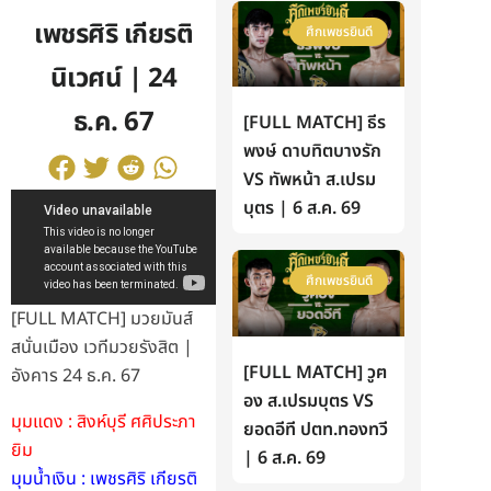
เพชรศิริ เกียรติ
ศึกเพชรยินดี
นิเวศน์ | 24
ธ.ค. 67
[FULL MATCH] ธีร
พงษ์ ดาบทิตบางรัก
VS ทัพหน้า ส.เปรม
บุตร | 6 ส.ค. 69
ศึกเพชรยินดี
[FULL MATCH] มวยมันส์
สนั่นเมือง เวทีมวยรังสิต |
[FULL MATCH] วูฅ
อังคาร 24 ธ.ค. 67
อง ส.เปรมบุตร VS
มุมแดง : สิงห์บุรี ศศิประภา
ยอดอีที ปตท.ทองทวี
ยิม
| 6 ส.ค. 69
มุมน้ำเงิน : เพชรศิริ เกียรติ