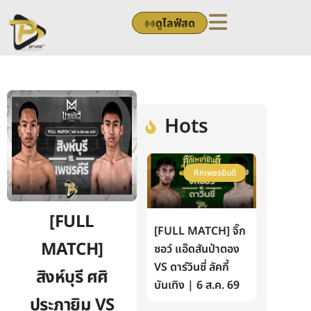
Skip
ดูไลฟ์สด
to
content
Hots
ศึกเพชรยินดี
[FULL
[FULL MATCH] จิ๊ก
MATCH]
ซอว์ แอ๊ดสันป่าตอง
VS ดาร์วินซี่ ลัคกี้
สิงห์บุรี ศศิ
บันเทิง | 6 ส.ค. 69
ประภายิม VS