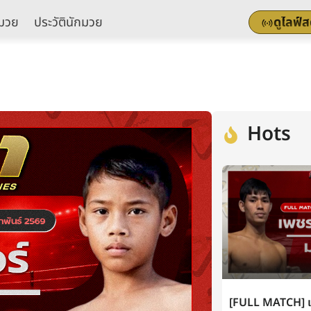
มวย
ประวัตินักมวย
ดูไลฟ์
Hots
[FULL MATCH] เพ