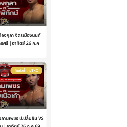
องกุลา จิตรเมืองนนท์
กรศรี |อาทิตย์ 26 ก.ค
ศึกท่อน้ำไทยTKO
ามเพชร ป.ปลื้มยิม VS
หิน| อาทิตย์ 26 ก.ค 69