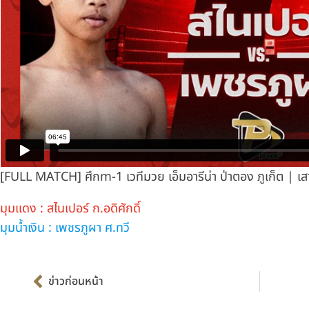
[FULL MATCH] ศึกm-1 เวทีมวย เอ็มอารีน่า ป่าตอง ภูเก็ต | เส
มุมแดง : สไนเปอร์ ก.อดิศักดิ์
มุมน้ำเงิน : เพชรภูผา ศ.ทวี
Prev
ข่าวก่อนหน้า