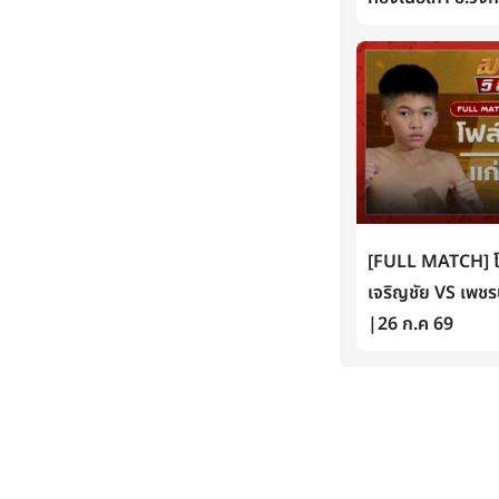
[FULL MATCH] โฟล์
เจริญชัย VS เพชรน
|26 ก.ค 69