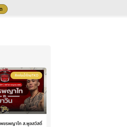
สด
ศึกท่อน้ำไทยTKO
ชรพญาไท ส.พูลสวัสดิ์