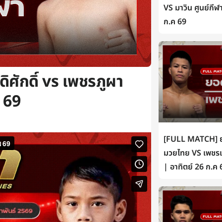
VS มาวิน ศูนย์กีฬ
ก.ค 69
ศักดิ์ vs เพชรภูผา
 69
[FULL MATCH] ยอ
มวยไทย VS เพชรเห
| อาทิตย์ 26 ก.ค 