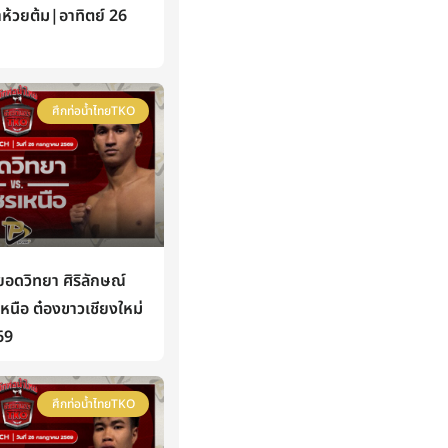
าห้วยต้ม|อาทิตย์ 26
ศึกท่อน้ำไทยTKO
ดวิทยา ศิริลักษณ์
นือ ต๋องขาวเชียงใหม่
69
ศึกท่อน้ำไทยTKO