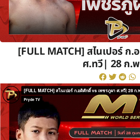
[FULL MATCH] สไนเปอร์ ก.อดิ
ศ.ทวี| 28 ก.พ