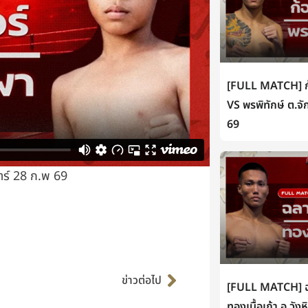
[FULL MATCH] ก้
VS พรพิทักษ์ ต.จั
69
าร์ 28 ก.พ 69
Next
ข่าวต่อไป
[FULL MATCH] ฉล
ทองเนื้อเก้า อ.วัง