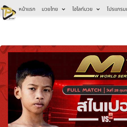
Skip
หน้าแรก
มวยไทย
ไฮไลท์มวย
โปรแกรม
to
content