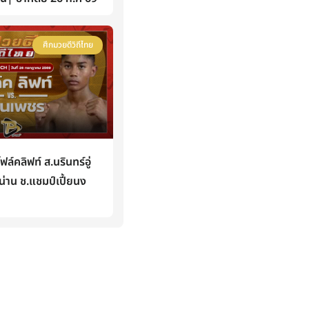
ศึกมวยดีวิถีไทย
คลิฟท์ ส.นรินทร์อู่
่าน ช.แชมป์เปี้ยนง