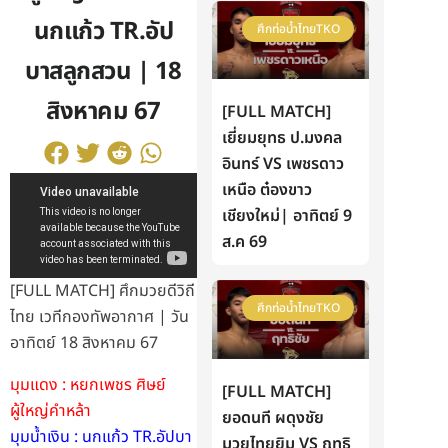
นกแก้ว TR.อัป
ศึกท่อน้ำไทยTKO
บาสลูกสวน | 18
สิงหาคม 67
[FULL MATCH]
เยี่ยมยุทธ ป.มงคล
อินทร์ VS เพชรดาว
เหนือ ต๋องขาว
เชียงใหม่| อาทิตย์ 9
ส.ค 69
[FULL MATCH] ศึกมวยดีวิถี
ศึกท่อน้ำไทยTKO
ไทย เวทีกองทัพอากาศ | วัน
อาทิตย์ 18 สิงหาคม 67
มุมแดง : หยกเพชร ศิษย์
[FULL MATCH]
ผู้ใหญ่คำหล้า
ยอดนที ผดุงชัย
มุมน้ำเงิน : นกแก้ว TR.อัปบา
มวยไทยยิม VS ฤทธิ