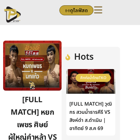
Skip
ดูไลฟ์สด
to
content
Hots
ศึกท่อน้ำไทยTKO
[FULL
[FULL MATCH] วุฒิ
MATCH] หยก
กร สวนน้ำธารคีรี VS
สิงห์ดำ ส.ดำเนิน |
เพชร ศิษย์
อาทิตย์ 9 ส.ค 69
ผู้ใหญ่คำหล้า VS