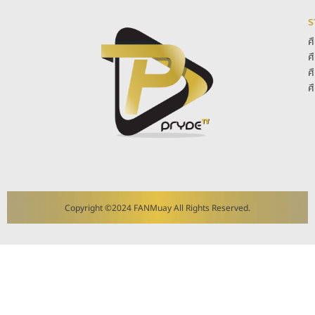
ร
ศ
ศ
ศ
ศ
Copyright ©2024 FANMuay All Rights Reserved.