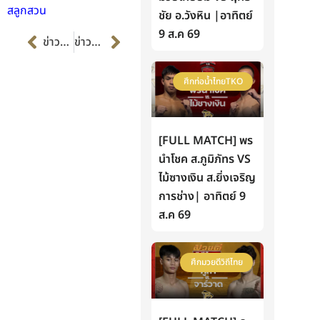
สลูกสวน
ชัย อ.วังหิน |อาทิตย์
Prev
Next
9 ส.ค 69
ข่าวก่อนหน้า
ข่าวต่อไป
ศึกท่อน้ำไทยTKO
[FULL MATCH] พร
นำโชค ส.ภูมิภัทร VS
ไม้ซางเงิน ส.ยิ่งเจริญ
การช่าง| อาทิตย์ 9
ส.ค 69
ศึกมวยดีวิถีไทย