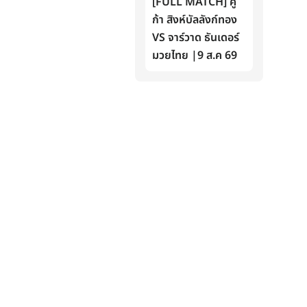
[FULL MATCH] คู
ก้า สิงห์บัลลังก์ทอง
VS จาร์วาด ธันเดอร์
มวยไทย |9 ส.ค 69