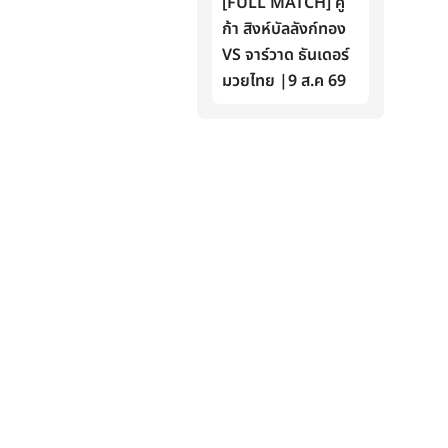
[FULL MATCH] คู
ก้า สิงห์บัลลังก์ทอง
VS จาร์วาด ธันเดอร์
มวยไทย |9 ส.ค 69