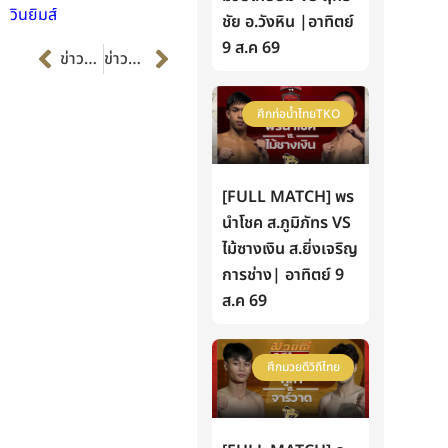
วินยิมส์
ชัย อ.วังหิน |อาทิตย์
Prev
Next
9 ส.ค 69
ข่าวก่อนหน้า
ข่าวต่อไป
ศึกท่อน้ำไทยTKO
[FULL MATCH] พร
นำโชค ส.ภูมิภัทร VS
ไม้ซางเงิน ส.ยิ่งเจริญ
การช่าง| อาทิตย์ 9
ส.ค 69
ศึกมวยดีวิถีไทย