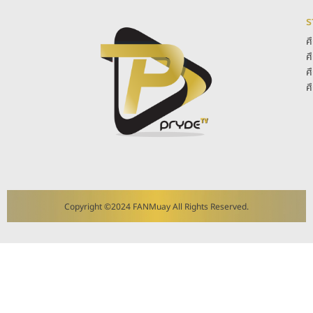
ร
ศ
ศ
ศ
ศ
Copyright ©2024 FANMuay All Rights Reserved.