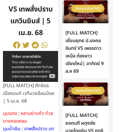
VS เทพสั่งปราบ
ศึกท่อน้ำไทยTKO
แกวินยิมส์ | 5
เม.ย. 68
[FULL MATCH]
เยี่ยมยุทธ ป.มงคล
อินทร์ VS เพชรดาว
เหนือ ต๋องขาว
เชียงใหม่| อาทิตย์ 9
ส.ค 69
[FULL MATCH] ศึกจิตร
ศึกท่อน้ำไทยTKO
เมืองนนท์ เวทีมวยอ้อมน้อย
| 5 เม.ย. 68
มุมแดง : หลานย่าแก้ว ก๋วย
[FULL MATCH]
บางคอแหลม
ยอดนที ผดุงชัย
มุมน้ำเงิน : เทพสั่งปราบ แก
มวยไทยยิม VS ฤทธิ