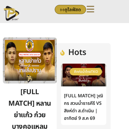
Skip
ดูไลฟ์สด
to
content
Hots
ศึกท่อน้ำไทยTKO
[FULL
[FULL MATCH] วุฒิ
MATCH] หลาน
กร สวนน้ำธารคีรี VS
สิงห์ดำ ส.ดำเนิน |
ย่าแก้ว ก๋วย
อาทิตย์ 9 ส.ค 69
บางคอแหลม