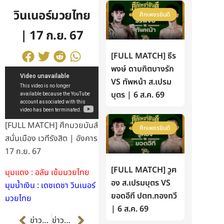
วินเนอร์มวยไทย
ศึกเพชรยินดี
| 17 ก.ย. 67
[FULL MATCH] ธีร
พงษ์ ดาบทิตบางรัก
VS ทัพหน้า ส.เปรม
บุตร | 6 ส.ค. 69
[FULL MATCH] ศึกมวยมันส์
ศึกเพชรยินดี
สนั่นเมือง เวทีรังสิต | อังคาร
17 ก.ย. 67
[FULL MATCH] วูฅ
มุมแดง : อลัน เข้มมวยไทย
อง ส.เปรมบุตร VS
มุมน้ำเงิน : เดชเดชา วินเนอร์
ยอดอีที ปตท.ทองทวี
มวยไทย
| 6 ส.ค. 69
Prev
Next
ข่าวก่อนหน้า
ข่าวต่อไป