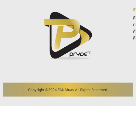
ร
ศ
ศ
ศ
ศ
Copyright ©2024 FANMuay All Rights Reserved.