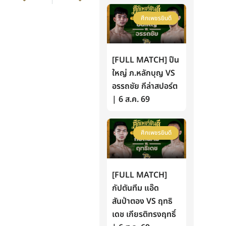
ศึกเพชรยินดี
[FULL MATCH] ปืน
ใหญ่ ภ.หลักบุญ VS
อรรถชัย กีล่าสปอร์ต
| 6 ส.ค. 69
ศึกเพชรยินดี
[FULL MATCH]
กัปตันทีม แอ๊ด
สันป่าตอง VS ฤทธิ
เดช เกียรติทรงฤทธิ์