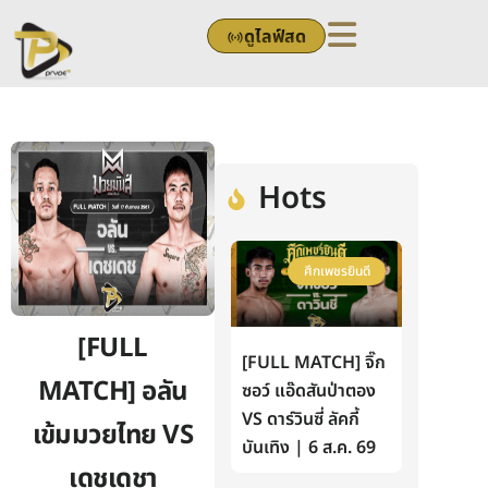
Skip
ดูไลฟ์สด
to
content
Hots
ศึกเพชรยินดี
[FULL
[FULL MATCH] จิ๊ก
MATCH] อลัน
ซอว์ แอ๊ดสันป่าตอง
VS ดาร์วินซี่ ลัคกี้
เข้มมวยไทย VS
บันเทิง | 6 ส.ค. 69
เดชเดชา