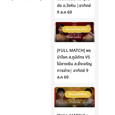
ชัย อ.วังหิน |อาทิตย์
9 ส.ค 69
ศึกท่อน้ำไทยTKO
[FULL MATCH] พร
นำโชค ส.ภูมิภัทร VS
ไม้ซางเงิน ส.ยิ่งเจริญ
การช่าง| อาทิตย์ 9
ส.ค 69
ศึกมวยดีวิถีไทย