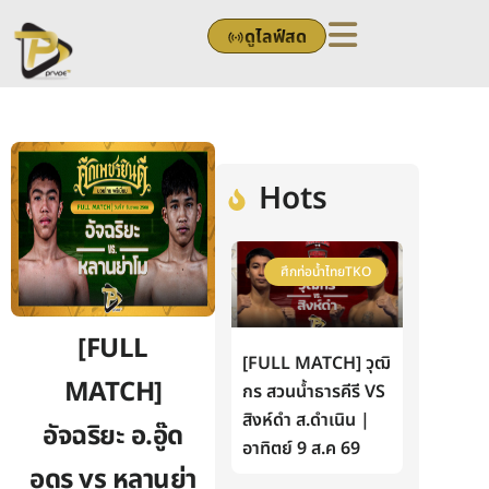
Skip
ดูไลฟ์สด
to
content
Hots
ศึกท่อน้ำไทยTKO
[FULL
[FULL MATCH] วุฒิ
MATCH]
กร สวนน้ำธารคีรี VS
สิงห์ดำ ส.ดำเนิน |
อัจฉริยะ อ.อู๊ด
อาทิตย์ 9 ส.ค 69
อุดร vs หลานย่า