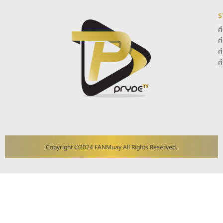
ร
ศ
ศ
ศ
ศ
Copyright ©2024 FANMuay All Rights Reserved.