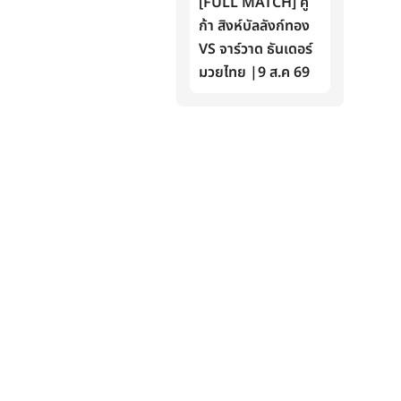
[FULL MATCH] คู
ก้า สิงห์บัลลังก์ทอง
VS จาร์วาด ธันเดอร์
มวยไทย |9 ส.ค 69