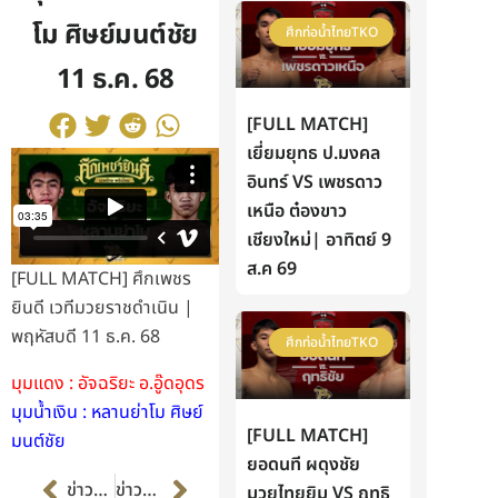
โม ศิษย์มนต์ชัย
ศึกท่อน้ำไทยTKO
11 ธ.ค. 68
[FULL MATCH]
เยี่ยมยุทธ ป.มงคล
อินทร์ VS เพชรดาว
เหนือ ต๋องขาว
เชียงใหม่| อาทิตย์ 9
ส.ค 69
[FULL MATCH] ศึกเพชร
ยินดี เวทีมวยราชดำเนิน |
พฤหัสบดี 11 ธ.ค. 68
ศึกท่อน้ำไทยTKO
มุมแดง : อัจฉริยะ อ.อู๊ดอุดร
มุมน้ำเงิน : หลานย่าโม ศิษย์
[FULL MATCH]
มนต์ชัย
ยอดนที ผดุงชัย
Prev
Next
ข่าวก่อนหน้า
ข่าวต่อไป
มวยไทยยิม VS ฤทธิ