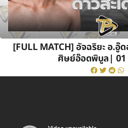
[FULL MATCH] อัจฉริยะ อ.อู๊
ศิษย์อ๊อดพิบูล| 01