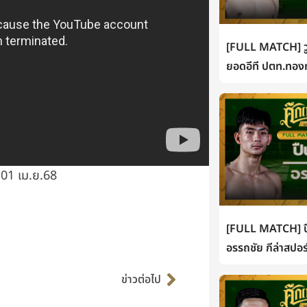
[FULL MATCH] วู
ยอดอีที ปตท.ทองท
 01 เม.ย.68
[FULL MATCH] ปื
อรรถชัย กีล่าสปอร
Next
ข่าวต่อไป