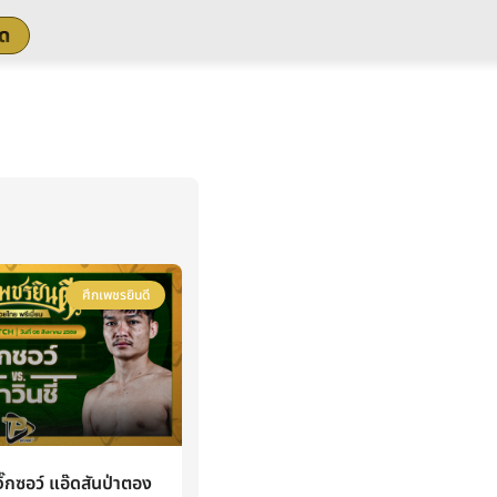
สด
ศึกเพชรยินดี
กซอว์ แอ๊ดสันป่าตอง