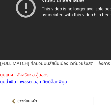
[FULL MATCH] ศึกมวยมันส์สนั่นเมือง เวทีมวยรังสิต | อังคาร
มุมแดง : อัจฉริยะ อ.อู๊ดอุดร
มุมน้ำเงิน : เพชรตาลสุม ศิษย์อ๊อดพิบูล
Prev
ข่าวก่อนหน้า