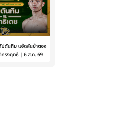
ปตันทีม แอ๊ดสันป่าตอง
ิทรงฤทธิ์ | 6 ส.ค. 69