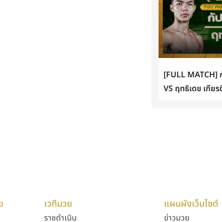
[FULL MATCH] กั
VS ฤทธิเดช เกียรต
ย
เวทีมวย
แผนผังเว็บไซต์
ราชดำเนิน
ข่าวมวย