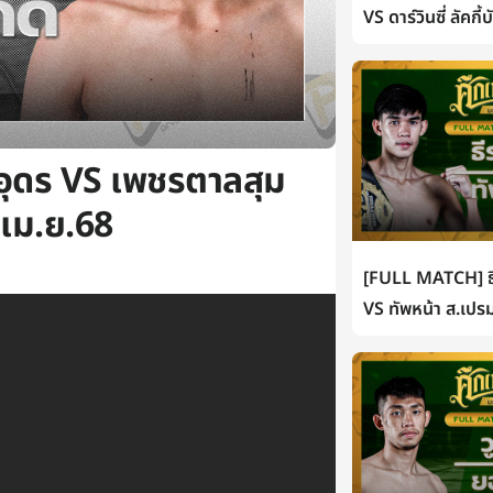
VS ดาร์วินซี่ ลัคกี
ดอุดร VS เพชรตาลสุม
 เม.ย.68
[FULL MATCH] ธี
VS ทัพหน้า ส.เปรม