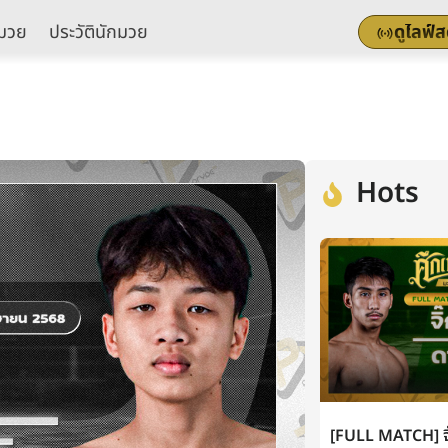
มวย
ประวัตินักมวย
ดูไลฟ์
Hots
[FULL MATCH] จิ๊