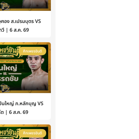
ฅอง ส.เปรมบุตร VS
วี | 6 ส.ค. 69
ศึกเพชรยินดี
นใหญ่ ภ.หลักบุญ VS
์ต | 6 ส.ค. 69
ศึกเพชรยินดี