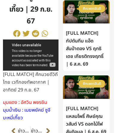
เกี๊ยว | 29 ก.ย.
ศึกเพชรยินดี
67
[FULL MATCH]
กัปตันทีม แอ๊ด
สันป่าตอง VS ฤทธิ
เดช เกียรติทรงฤทธิ์
| 6 ส.ค. 69
[FULL MATCH] ศึกมวยดีวิถี
ไทย เวทีกองทัพอากาศ |
ศึกเพชรยินดี
อาทิตย์ 29 ก.ย. 67
มุมแดง : อัศวิน พชรยิม
[FULL MATCH]
มุมน้ำเงิน : เมฆพยัคฆ์ ซูจี
แหลมโพธิ์ ศิษย์คุณ
บะหมี่เกี๊ยว
วสันต์ VS ดอกไม้ไฟ
Prev
Next
ข่าวก่อนหน้า
ข่าวต่อไป
สันติอุบล | 6 ส.ค. 69