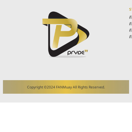
ร
ศ
ศ
ศ
ศ
Copyright ©2024 FANMuay All Rights Reserved.