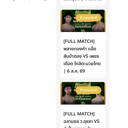
ศึกเพชรยินดี
[FULL MATCH]
พลายทองคำ แอ๊ด
สันป่าตอง VS เพชร
เดือด โกลิตะมวยไทย
| 6 ส.ค. 69
ศึกเพชรยินดี
[FULL MATCH]
ฉลามชล ว.อุรชา VS