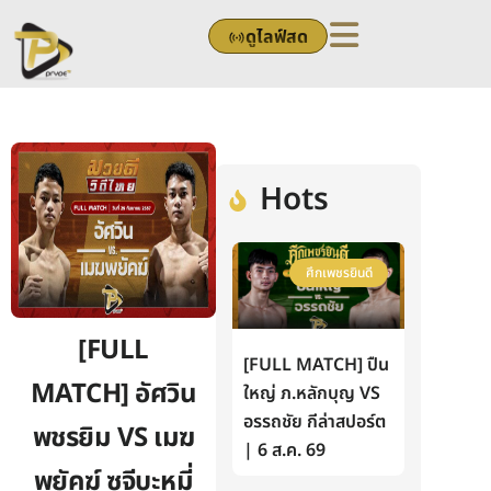
Skip
ดูไลฟ์สด
to
content
Hots
ศึกเพชรยินดี
[FULL
[FULL MATCH] ปืน
MATCH] อัศวิน
ใหญ่ ภ.หลักบุญ VS
อรรถชัย กีล่าสปอร์ต
พชรยิม VS เมฆ
| 6 ส.ค. 69
พยัคฆ์ ซูจีบะหมี่