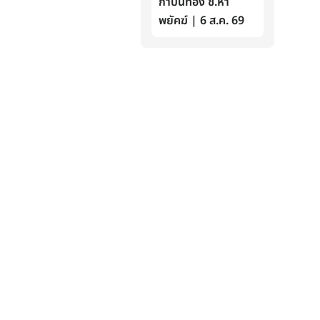
กำปั้นทอง ช.ห้า
พยัคฆ์ | 6 ส.ค. 69