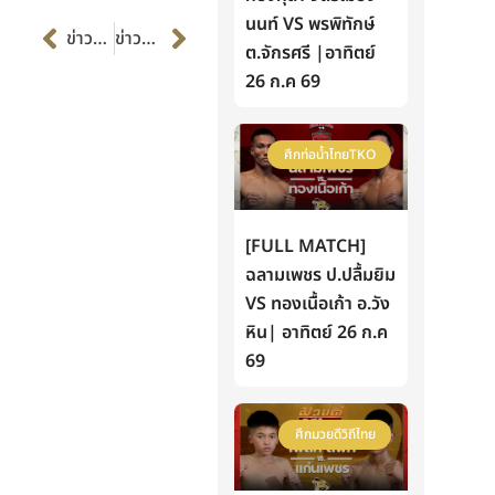
Prev
Next
นนท์ VS พรพิทักษ์
ข่าวก่อนหน้า
ข่าวต่อไป
ต.จักรศรี |อาทิตย์
26 ก.ค 69
ศึกท่อน้ำไทยTKO
[FULL MATCH]
ฉลามเพชร ป.ปลื้มยิม
VS ทองเนื้อเก้า อ.วัง
หิน| อาทิตย์ 26 ก.ค
69
ศึกมวยดีวิถีไทย