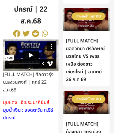
ปกรณ์ | 22
ศึกท่อน้ำไทยTKO
ส.ค.68
[FULL MATCH]
ยอดวิทยา ศิริลักษณ์
มวยไทย VS เพชร
เหนือ ต๋องขาว
เชียงใหม่ | อาทิตย์
[FULL MATCH] ศึกดาวรุ่ง
26 ก.ค 69
น.สงวนพงศ์ | ศุกร์ 22
ส.ค.68
ศึกท่อน้ำไทยTKO
มุมแดง : ฮิโซระ มากิยิมส์
มุมน้ำเงิน : ยอดตะวัน ท.ธีร์
ปกรณ์
[FULL MATCH]
ก้องกุลา จิตรเมือง