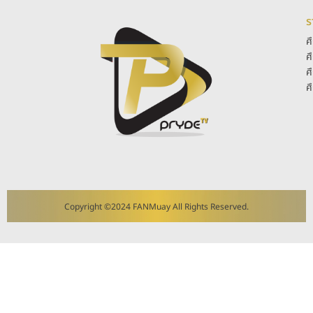
ร
ศ
ศ
ศ
ศ
Copyright ©2024 FANMuay All Rights Reserved.