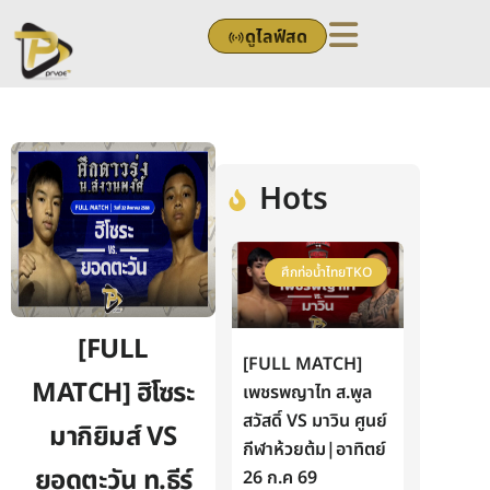
Skip
ดูไลฟ์สด
to
content
Hots
ศึกท่อน้ำไทยTKO
[FULL
[FULL MATCH]
MATCH] ฮิโซระ
เพชรพญาไท ส.พูล
สวัสดิ์ VS มาวิน ศูนย์
มากิยิมส์ VS
กีฬาห้วยต้ม|อาทิตย์
ยอดตะวัน ท.ธีร์
26 ก.ค 69