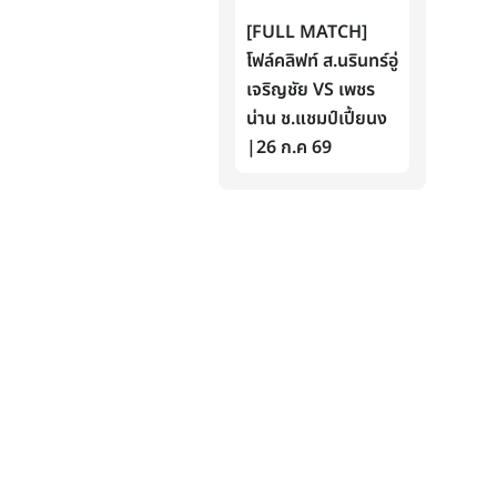
[FULL MATCH]
โฟล์คลิฟท์ ส.นรินทร์อู่
เจริญชัย VS เพชร
น่าน ช.แชมป์เปี้ยนง
|26 ก.ค 69