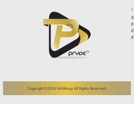
ร
ศ
ศ
ศ
ศ
Copyright ©2024 FANMuay All Rights Reserved.