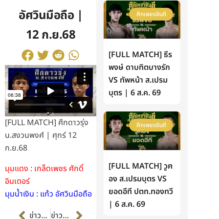
อัศวินมือถือ |
ศึกเพชรยินดี
12 ก.ย.68
[FULL MATCH] ธีร
พงษ์ ดาบทิตบางรัก
VS ทัพหน้า ส.เปรม
บุตร | 6 ส.ค. 69
[FULL MATCH] ศึกดาวรุ่ง
ศึกเพชรยินดี
น.สงวนพงศ์ | ศุกร์ 12
ก.ย.68
[FULL MATCH] วูฅ
มุมแดง : เกล็ดเพชร ศักดิ์
อง ส.เปรมบุตร VS
อินเตอร์
ยอดอีที ปตท.ทองทวี
มุมน้ำเงิน : แก้ว อัศวินมือถือ
| 6 ส.ค. 69
Prev
Next
ข่าวก่อนหน้า
ข่าวต่อไป