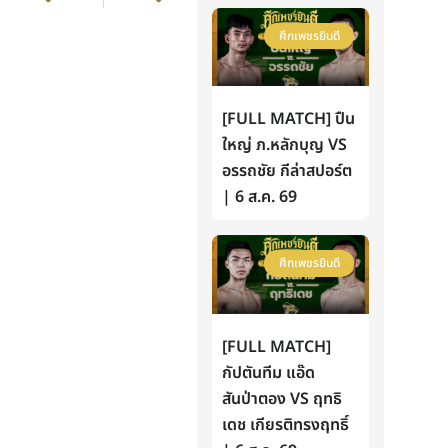
ศึกเพชรยินดี
[FULL MATCH] ปืน
ใหญ่ ภ.หลักบุญ VS
อรรถชัย กีล่าสปอร์ต
| 6 ส.ค. 69
ศึกเพชรยินดี
[FULL MATCH]
กัปตันทีม แอ๊ด
สันป่าตอง VS ฤทธิ
เดช เกียรติทรงฤทธิ์