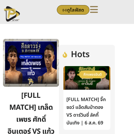
Skip
ดูไลฟ์สด
to
content
Hots
ศึกเพชรยินดี
[FULL
[FULL MATCH] จิ๊ก
MATCH] เกล็ด
ซอว์ แอ๊ดสันป่าตอง
VS ดาร์วินซี่ ลัคกี้
เพชร ศักดิ์
บันเทิง | 6 ส.ค. 69
อินเตอร์ VS แก้ว