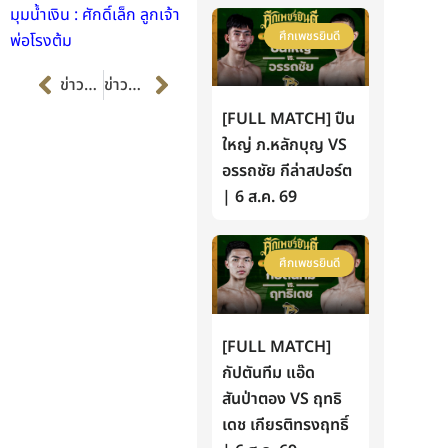
มุมน้ำเงิน : ศักดิ์เล็ก ลูกเจ้า
ศึกเพชรยินดี
พ่อโรงต้ม
Prev
Next
ข่าวก่อนหน้า
ข่าวต่อไป
[FULL MATCH] ปืน
ใหญ่ ภ.หลักบุญ VS
อรรถชัย กีล่าสปอร์ต
| 6 ส.ค. 69
ศึกเพชรยินดี
[FULL MATCH]
กัปตันทีม แอ๊ด
สันป่าตอง VS ฤทธิ
เดช เกียรติทรงฤทธิ์