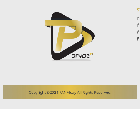
ร
ศ
ศ
ศ
ศ
Copyright ©2024 FANMuay All Rights Reserved.