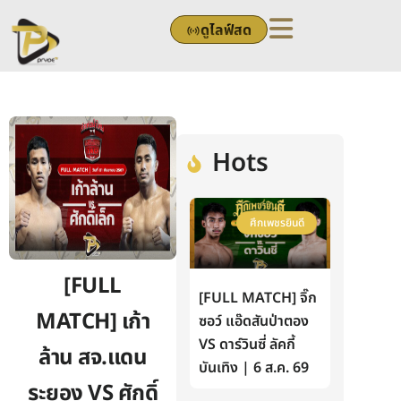
Skip
ดูไลฟ์สด
to
content
Hots
ศึกเพชรยินดี
[FULL
[FULL MATCH] จิ๊ก
MATCH] เก้า
ซอว์ แอ๊ดสันป่าตอง
VS ดาร์วินซี่ ลัคกี้
ล้าน สจ.แดน
บันเทิง | 6 ส.ค. 69
ระยอง VS ศักดิ์