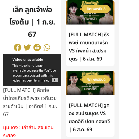
เล็ก ลูกเจ้าพ่อ
ศึกเพชรยินดี
โรงต้ม | 1 ก.ย.
67
[FULL MATCH] ธีร
พงษ์ ดาบทิตบางรัก
VS ทัพหน้า ส.เปรม
บุตร | 6 ส.ค. 69
ศึกเพชรยินดี
[FULL MATCH] ศึกท่อ
น้ำไทยเกียรติเพชร เวทีมวย
[FULL MATCH] วูฅ
ราชดำเนิน | อาทิตย์ 1 ก.ย.
อง ส.เปรมบุตร VS
67
ยอดอีที ปตท.ทองทวี
มุมแดง : เก้าล้าน สจ.แดน
| 6 ส.ค. 69
ระยอง