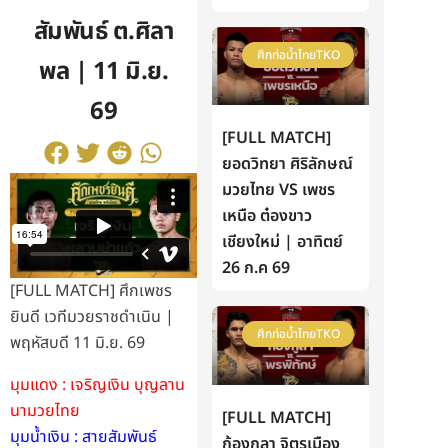
สัมพันธ์ ต.ศิลา
ศึกท่อน้ำไทยTKO
พล | 11 มิ.ย.
69
[FULL MATCH]
ยอดวิทยา ศิริลักษณ์
มวยไทย VS เพชร
เหนือ ต๋องขาว
เชียงใหม่ | อาทิตย์
26 ก.ค 69
[FULL MATCH] ศึกเพชร
ยินดี เวทีมวยราชดำเนิน |
ศึกท่อน้ำไทยTKO
พฤหัสบดี 11 มิ.ย. 69
มุมแดง : เจริญเงิน บุญลาน
นามวยไทย
[FULL MATCH]
มุมน้ำเงิน : สายสัมพันธ์
ก้องกุลา จิตรเมือง