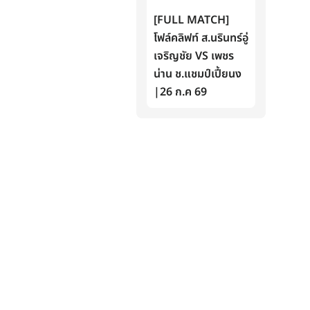
[FULL MATCH]
โฟล์คลิฟท์ ส.นรินทร์อู่
เจริญชัย VS เพชร
น่าน ช.แชมป์เปี้ยนง
|26 ก.ค 69