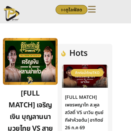
Skip
ดูไลฟ์สด
to
content
Hots
ศึกท่อน้ำไทยTKO
[FULL
[FULL MATCH]
MATCH] เจริญ
เพชรพญาไท ส.พูล
สวัสดิ์ VS มาวิน ศูนย์
เงิน บุญลานนา
กีฬาห้วยต้ม|อาทิตย์
มวยไทย VS สาย
26 ก.ค 69