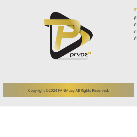
ร
ศ
ศ
ศ
ศ
Copyright ©2024 FANMuay All Rights Reserved.