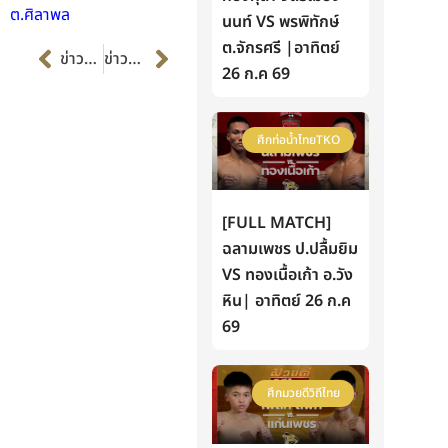
ต.ศิลาพล
นนท์ VS พรพิทักษ์
Prev
Next
ต.จักรศรี |อาทิตย์
ข่าวก่อนหน้า
ข่าวต่อไป
26 ก.ค 69
ศึกท่อน้ำไทยTKO
[FULL MATCH]
ฉลามเพชร ป.ปลื้มยิม
VS ทองเนื้อเก้า อ.วัง
หิน| อาทิตย์ 26 ก.ค
69
ศึกมวยดีวิถีไทย