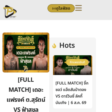
Skip
ดูไลฟ์สด
to
content
Hots
ศึกเพชรยินดี
[FULL
[FULL MATCH] จิ๊ก
MATCH] เดอะ
ซอว์ แอ๊ดสันป่าตอง
VS ดาร์วินซี่ ลัคกี้
แฟรงค์ ต.สุรัตน์
บันเทิง | 6 ส.ค. 69
VS ฟ้าสุชล