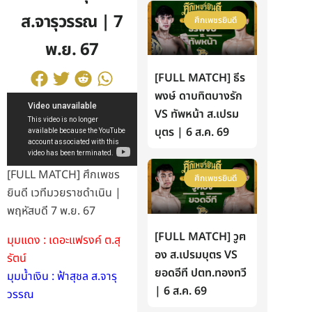
ส.จารุวรรณ | 7
ศึกเพชรยินดี
พ.ย. 67
[FULL MATCH] ธีร
พงษ์ ดาบทิตบางรัก
VS ทัพหน้า ส.เปรม
บุตร | 6 ส.ค. 69
[FULL MATCH] ศึกเพชร
ศึกเพชรยินดี
ยินดี เวทีมวยราชดำเนิน |
พฤหัสบดี 7 พ.ย. 67
[FULL MATCH] วูฅ
มุมแดง : เดอะแฟรงค์ ต.สุ
อง ส.เปรมบุตร VS
รัตน์
ยอดอีที ปตท.ทองทวี
มุมน้ำเงิน : ฟ้าสุชล ส.จารุ
| 6 ส.ค. 69
วรรณ