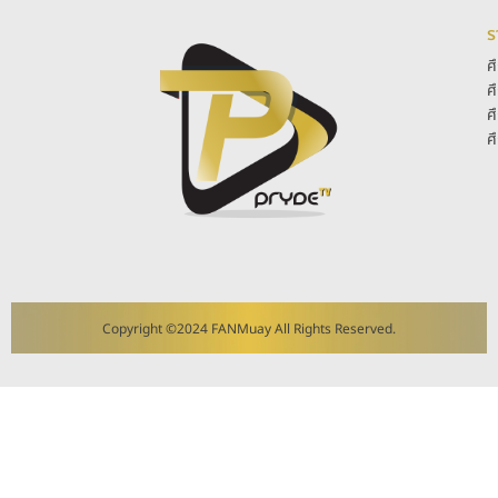
ร
ศ
ศ
ศ
ศ
Copyright ©2024 FANMuay All Rights Reserved.