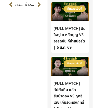
Prev
Next
ข่าวก่อนหน้า
ข่าวต่อไป
ศึกเพชรยินดี
[FULL MATCH] ปืน
ใหญ่ ภ.หลักบุญ VS
อรรถชัย กีล่าสปอร์ต
| 6 ส.ค. 69
ศึกเพชรยินดี
[FULL MATCH]
กัปตันทีม แอ๊ด
สันป่าตอง VS ฤทธิ
เดช เกียรติทรงฤทธิ์