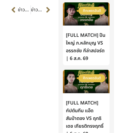
Prev
Next
ข่าวก่อนหน้า
ข่าวต่อไป
ศึกเพชรยินดี
[FULL MATCH] ปืน
ใหญ่ ภ.หลักบุญ VS
อรรถชัย กีล่าสปอร์ต
| 6 ส.ค. 69
ศึกเพชรยินดี
[FULL MATCH]
กัปตันทีม แอ๊ด
สันป่าตอง VS ฤทธิ
เดช เกียรติทรงฤทธิ์