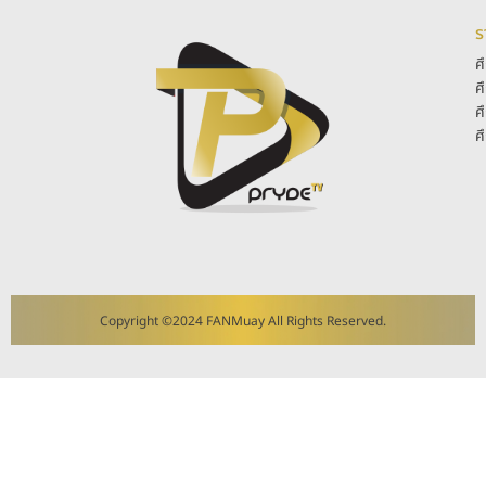
ร
ศ
ศ
ศ
ศ
Copyright ©2024 FANMuay All Rights Reserved.