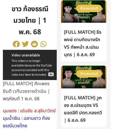
ขาว ก้องธรณี
ศึกเพชรยินดี
มวยไทย | 1
พ.ค. 68
[FULL MATCH] ธีร
พงษ์ ดาบทิตบางรัก
VS ทัพหน้า ส.เปรม
บุตร | 6 ส.ค. 69
ศึกเพชรยินดี
[FULL MATCH] ศึกเพชร
ยินดี เวทีมวยราชดำเนิน |
[FULL MATCH] วูฅ
พฤหัสบดี 1 พ.ค. 68
อง ส.เปรมบุตร VS
มุมแดง : เด่นชัย ส.สุจิมาวิทย์
ยอดอีที ปตท.ทองทวี
มุมน้ำเงิน : ฉลามขาว ก้อง
| 6 ส.ค. 69
ธรณีมวยไทย