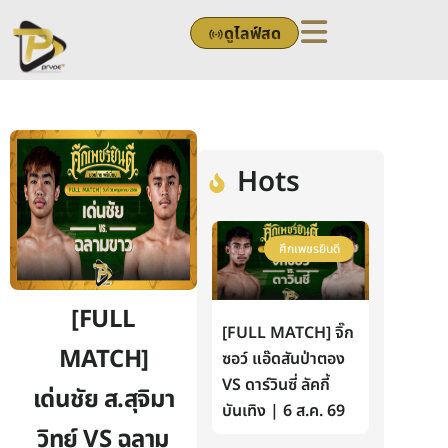
Skip
ดูไลฟ์สด
to
content
Hots
ศึกเพชรยินดี
[FULL
[FULL MATCH] จิ๊ก
MATCH]
ซอว์ แอ๊ดสันป่าตอง
VS ดาร์วินซี่ ลัคกี้
เด่นชัย ส.สุจิมา
บันเทิง | 6 ส.ค. 69
วิทย์ VS ฉลาม