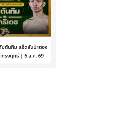
ปตันทีม แอ๊ดสันป่าตอง
ิทรงฤทธิ์ | 6 ส.ค. 69