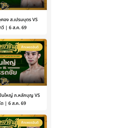
ฅอง ส.เปรมบุตร VS
วี | 6 ส.ค. 69
ศึกเพชรยินดี
นใหญ่ ภ.หลักบุญ VS
์ต | 6 ส.ค. 69
ศึกเพชรยินดี