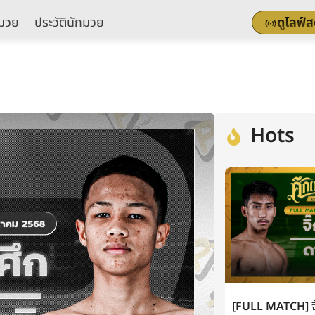
มวย
ประวัตินักมวย
ดูไลฟ์
Hots
[FULL MATCH] จิ๊