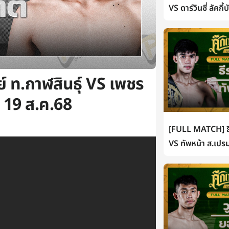
VS ดาร์วินซี่ ลัคกี
 ท.กาฬสินธุ์ VS เพชร
| 19 ส.ค.68
[FULL MATCH] ธี
VS ทัพหน้า ส.เปรม