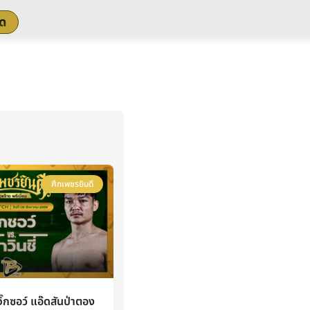
สด
ศึกเพชรยินดี
กซอว์ แอ๊ดสันป่าตอง