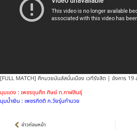
[FULL MATCH] ศึกมวยมันส์สนั่นเมือง เวทีรังสิต | อังคาร 19 
มุมแดง : เพชรขุนศึก ศิษย์ ท.กาฬสินธุ์
มุมน้ำเงิน : เพชรกิตติ ก.วัยรุ่นทำมวย
Prev
ข่าวก่อนหน้า