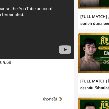
[FULL MATCH] วู
ยอดอีที ปตท.ทองท
ส.ค.68
[FULL MATCH] ปื
อรรถชัย กีล่าสปอร
Next
ข่าวต่อไป