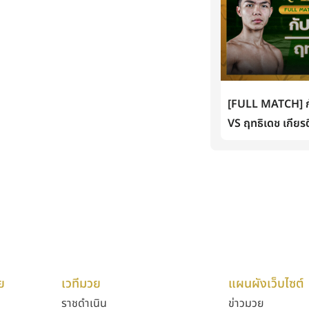
[FULL MATCH] กั
VS ฤทธิเดช เกียรต
ย
เวทีมวย
แผนผังเว็บไซต์
ราชดำเนิน
ข่าวมวย