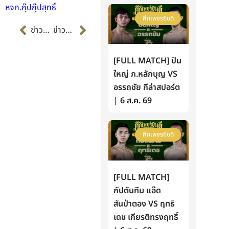
หจก.กุ๊ปกุ๊ปสุทธิ์
ศึกเพชรยินดี
Prev
Next
ข่าวก่อนหน้า
ข่าวต่อไป
[FULL MATCH] ปืน
ใหญ่ ภ.หลักบุญ VS
อรรถชัย กีล่าสปอร์ต
| 6 ส.ค. 69
ศึกเพชรยินดี
[FULL MATCH]
กัปตันทีม แอ๊ด
สันป่าตอง VS ฤทธิ
เดช เกียรติทรงฤทธิ์