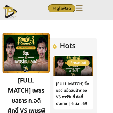
Skip
ดูไลฟ์สด
to
content
Hots
ศึกเพชรยินดี
[FULL
[FULL MATCH] จิ๊ก
MATCH] เพชร
ซอว์ แอ๊ดสันป่าตอง
VS ดาร์วินซี่ ลัคกี้
ชลธาร ก.อดิ
บันเทิง | 6 ส.ค. 69
ศักดิ์ VS เพชรพิ