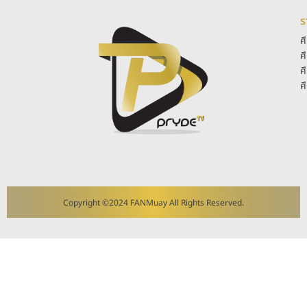
ร
ศ
ศ
ศ
ศ
Copyright ©2024 FANMuay All Rights Reserved.