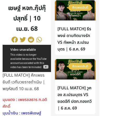
เชษฐ์ หจก.กุ๊ปกุ๊
ศึกเพชรยินดี
ปสุทธิ์ | 10
เม.ย. 68
[FULL MATCH] ธีร
พงษ์ ดาบทิตบางรัก
VS ทัพหน้า ส.เปรม
บุตร | 6 ส.ค. 69
ศึกเพชรยินดี
[FULL MATCH] ศึกเพชร
ยินดี เวทีมวยราชดำเนิน |
[FULL MATCH] วูฅ
พฤหัสบดี 10 เม.ย. 68
อง ส.เปรมบุตร VS
มุมแดง : เพชรชลธาร ก.อดิ
ยอดอีที ปตท.ทองทวี
ศักดิ์
| 6 ส.ค. 69
มุมน้ำเงิน : เพชรพิเชษฐ์