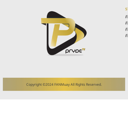
ร
ศ
ศ
ศ
ศ
Copyright ©2024 FANMuay All Rights Reserved.