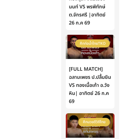
นนท์ VS พรพิทักษ์
ต.จักรศรี |อาทิตย์
26 ก.ค 69
ศึกท่อน้ำไทยTKO
[FULL MATCH]
ฉลามเพชร ป.ปลื้มยิม
VS ทองเนื้อเก้า อ.วัง
หิน| อาทิตย์ 26 ก.ค
69
ศึกมวยดีวิถีไทย