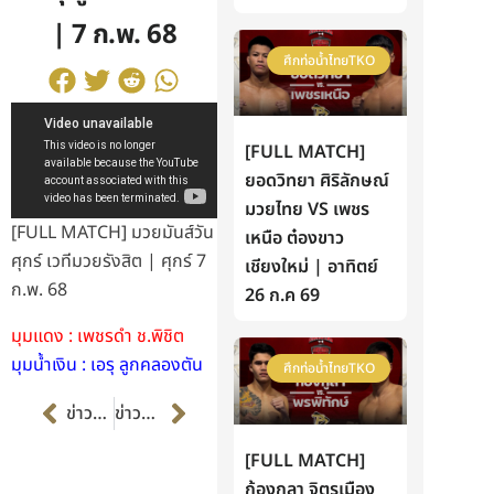
| 7 ก.พ. 68
ศึกท่อน้ำไทยTKO
[FULL MATCH]
ยอดวิทยา ศิริลักษณ์
มวยไทย VS เพชร
[FULL MATCH] มวยมันส์วัน
เหนือ ต๋องขาว
ศุกร์ เวทีมวยรังสิต | ศุกร์ 7
เชียงใหม่ | อาทิตย์
ก.พ. 68
26 ก.ค 69
มุมแดง : เพชรดำ ช.พิชิต
มุมน้ำเงิน : เอรุ ลูกคลองตัน
ศึกท่อน้ำไทยTKO
Prev
Next
ข่าวก่อนหน้า
ข่าวต่อไป
[FULL MATCH]
ก้องกุลา จิตรเมือง