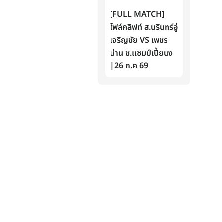
[FULL MATCH]
โฟล์คลิฟท์ ส.นรินทร์อู่
เจริญชัย VS เพชร
น่าน ช.แชมป์เปี้ยนง
|26 ก.ค 69