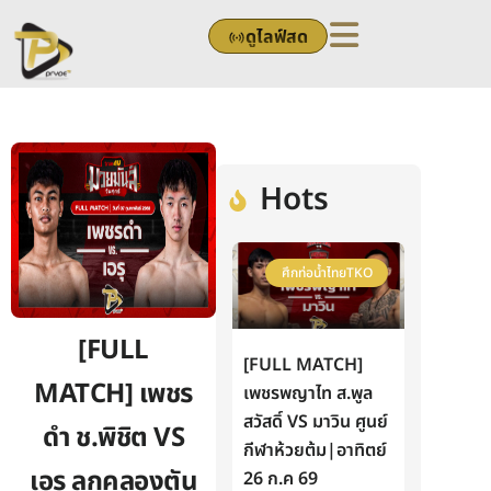
Skip
ดูไลฟ์สด
to
content
Hots
ศึกท่อน้ำไทยTKO
[FULL
[FULL MATCH]
MATCH] เพชร
เพชรพญาไท ส.พูล
สวัสดิ์ VS มาวิน ศูนย์
ดำ ช.พิชิต VS
กีฬาห้วยต้ม|อาทิตย์
เอรุ ลูกคลองตัน
26 ก.ค 69