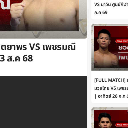
VS มาวิน ศูนย์กีฬ
ก.ค 69
ิตยาพร VS เพชรมณี
3 ส.ค 68
[FULL MATCH] ยอ
มวยไทย VS เพชรเห
| อาทิตย์ 26 ก.ค 