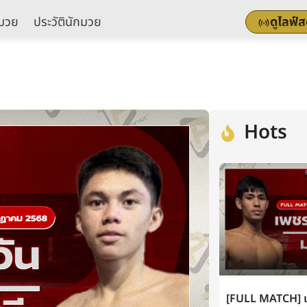
มวย
ประวัตินักมวย
ดูไลฟ์
Hots
[FULL MATCH] เพ