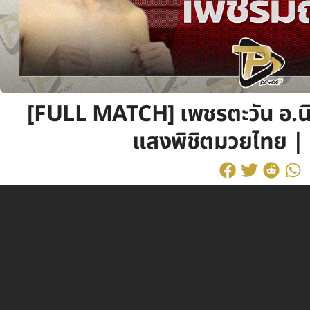
[FULL MATCH] เพชรตะวัน อ.น
แสงพิชิตมวยไทย | 