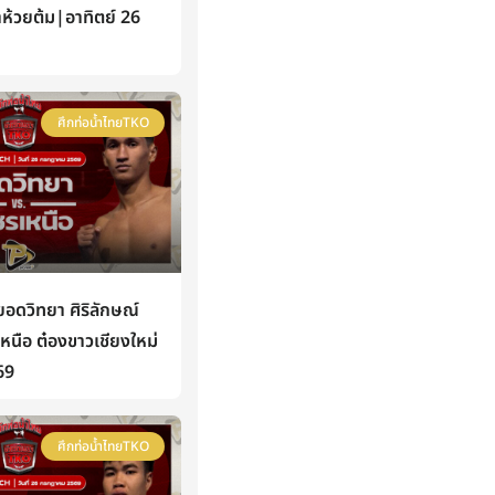
าห้วยต้ม|อาทิตย์ 26
ศึกท่อน้ำไทยTKO
ดวิทยา ศิริลักษณ์
นือ ต๋องขาวเชียงใหม่
69
ศึกท่อน้ำไทยTKO