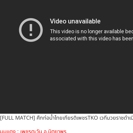
[FULL MATCH] ศึกท่อน้ำไทยเกียรติเพชรTKO เวทีมวยราชดำเนิ
มุมแดง : เพชรตะวัน อ.นิตยาพร