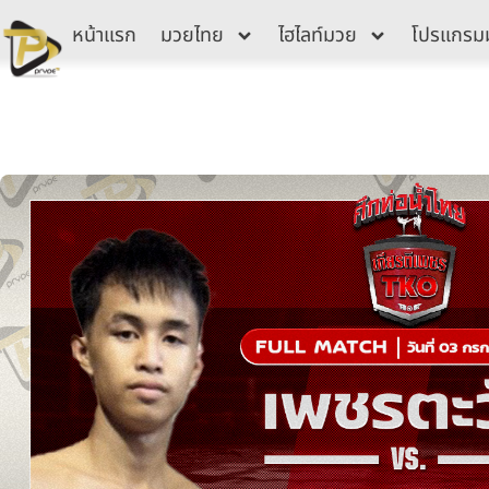
Skip
หน้าแรก
มวยไทย
ไฮไลท์มวย
โปรแกรม
to
content