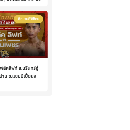
ศึกมวยดีวิถีไทย
คลิฟท์ ส.นรินทร์อู่
่าน ช.แชมป์เปี้ยนง