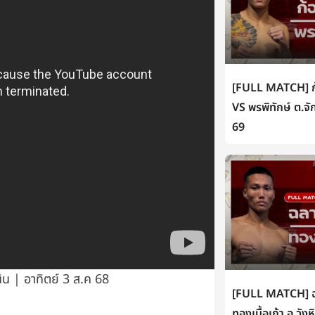
[FULL MATCH] ก้
VS พรพิทักษ์ ต.จั
69
น | อาทิตย์ 3 ส.ค 68
[FULL MATCH] ฉล
ทองเนื้อเก้า อ.วัง