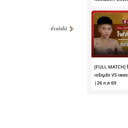
Next
ข่าวต่อไป
[FULL MATCH] โฟล์
เจริญชัย VS เพชรน
|26 ก.ค 69