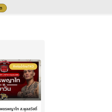
สด
ศึกท่อน้ำไทยTKO
ชรพญาไท ส.พูลสวัสดิ์