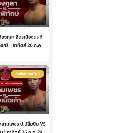
องกุลา จิตรเมืองนนท์
กรศรี |อาทิตย์ 26 ก.ค
ศึกท่อน้ำไทยTKO
ามเพชร ป.ปลื้มยิม VS
หิน| อาทิตย์ 26 ก.ค 69