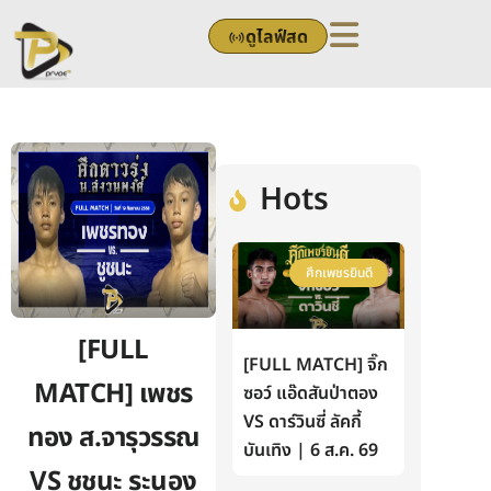
Skip
ดูไลฟ์สด
to
content
Hots
ศึกเพชรยินดี
[FULL
[FULL MATCH] จิ๊ก
MATCH] เพชร
ซอว์ แอ๊ดสันป่าตอง
VS ดาร์วินซี่ ลัคกี้
ทอง ส.จารุวรรณ
บันเทิง | 6 ส.ค. 69
VS ชูชนะ ระนอง