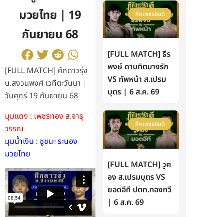
มวยไทย | 19
ศึกเพชรยินดี
กันยายน 68
[FULL MATCH] ธีร
พงษ์ ดาบทิตบางรัก
[FULL MATCH] ศึกดาวรุ่ง
VS ทัพหน้า ส.เปรม
น.สงวนพงศ์ เวทีตะวันนา |
บุตร | 6 ส.ค. 69
วันศุกร์ 19 กันยายน 68
มุมแดง : เพชรทอง ส.จารุ
ศึกเพชรยินดี
วรรณ
มุมน้ำเงิน : ชูชนะ ระนอง
มวยไทย
[FULL MATCH] วูฅ
อง ส.เปรมบุตร VS
ยอดอีที ปตท.ทองทวี
| 6 ส.ค. 69