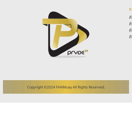
ร
ศ
ศ
ศ
ศ
Copyright ©2024 FANMuay All Rights Reserved.