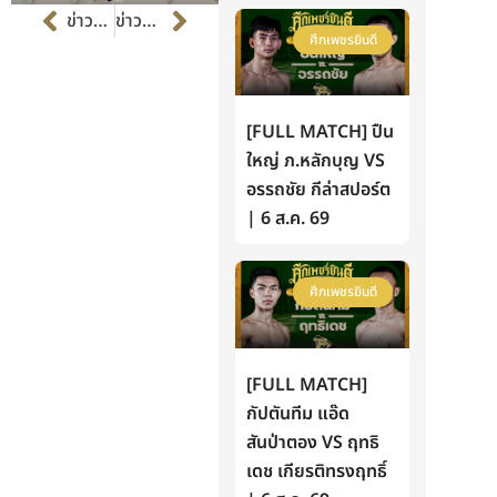
Prev
Next
ข่าวก่อนหน้า
ข่าวต่อไป
ศึกเพชรยินดี
[FULL MATCH] ปืน
ใหญ่ ภ.หลักบุญ VS
อรรถชัย กีล่าสปอร์ต
| 6 ส.ค. 69
ศึกเพชรยินดี
[FULL MATCH]
กัปตันทีม แอ๊ด
สันป่าตอง VS ฤทธิ
เดช เกียรติทรงฤทธิ์