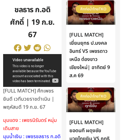
ชลธาร ก.อดิ
ศึกท่อน้ำไทยTKO
ศักดิ์ | 19 ก.ย.
67
[FULL MATCH]
เยี่ยมยุทธ ป.มงคล
อินทร์ VS เพชรดาว
เหนือ ต๋องขาว
เชียงใหม่| อาทิตย์ 9
ส.ค 69
[FULL MATCH] ศึกเพชร
ศึกท่อน้ำไทยTKO
ยินดี เวทีมวยราชดำเนิน |
พฤหัสบดี 19 ก.ย. 67
มุมแดง : เพชรนิรันดร์ หนุ่ม
[FULL MATCH]
เดินสาย
ยอดนที ผดุงชัย
มุมน้ำเงิน : เพชรชลธาร ก.อดิ
มวยไทยยิม VS ฤทธิ