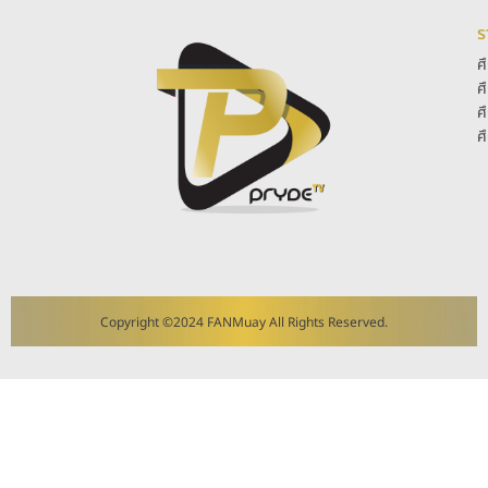
ร
ศ
ศ
ศ
ศ
Copyright ©2024 FANMuay All Rights Reserved.