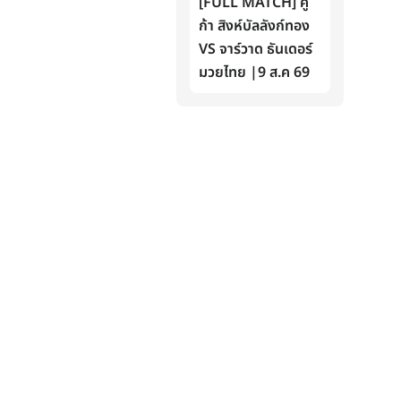
[FULL MATCH] คู
ก้า สิงห์บัลลังก์ทอง
VS จาร์วาด ธันเดอร์
มวยไทย |9 ส.ค 69