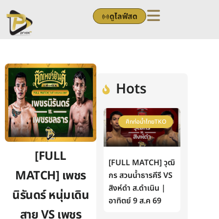
Skip
ดูไลฟ์สด
to
content
Hots
ศึกท่อน้ำไทยTKO
[FULL
[FULL MATCH] วุฒิ
MATCH] เพชร
กร สวนน้ำธารคีรี VS
สิงห์ดำ ส.ดำเนิน |
นิรันดร์ หนุ่มเดิน
อาทิตย์ 9 ส.ค 69
สาย VS เพชร