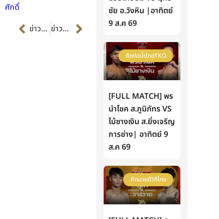
ศักดิ์
ชัย อ.วังหิน |อาทิตย์
Prev
Next
9 ส.ค 69
ข่าวก่อนหน้า
ข่าวต่อไป
ศึกท่อน้ำไทยTKO
[FULL MATCH] พร
นำโชค ส.ภูมิภัทร VS
ไม้ซางเงิน ส.ยิ่งเจริญ
การช่าง| อาทิตย์ 9
ส.ค 69
ศึกมวยดีวิถีไทย