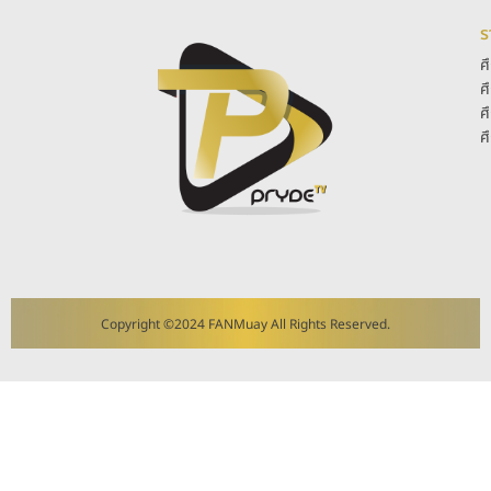
ร
ศ
ศ
ศ
ศ
Copyright ©2024 FANMuay All Rights Reserved.