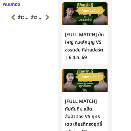
พนมทอง
ศึกเพชรยินดี
Prev
Next
ข่าวก่อนหน้า
ข่าวต่อไป
[FULL MATCH] ปืน
ใหญ่ ภ.หลักบุญ VS
อรรถชัย กีล่าสปอร์ต
| 6 ส.ค. 69
ศึกเพชรยินดี
[FULL MATCH]
กัปตันทีม แอ๊ด
สันป่าตอง VS ฤทธิ
เดช เกียรติทรงฤทธิ์