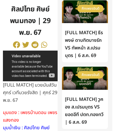
ศิลปไทย ศิษย์
ศึกเพชรยินดี
พนมทอง | 29
พ.ย. 67
[FULL MATCH] ธีร
พงษ์ ดาบทิตบางรัก
VS ทัพหน้า ส.เปรม
บุตร | 6 ส.ค. 69
ศึกเพชรยินดี
[FULL MATCH] มวยมันส์วัน
ศุกร์ เวทีมวยรังสิต | ศุกร์ 29
[FULL MATCH] วูฅ
พ.ย. 67
อง ส.เปรมบุตร VS
มุมแดง : เพชรบ้านดอน เพชร
ยอดอีที ปตท.ทองทวี
แสงทอง
| 6 ส.ค. 69
มุมน้ำเงิน : ศิลปไทย ศิษย์