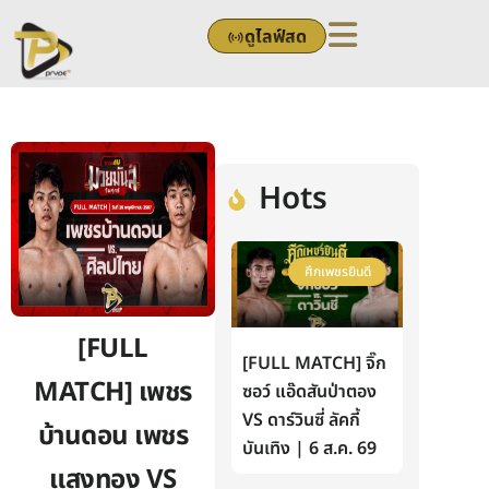
Skip
ดูไลฟ์สด
to
content
Hots
ศึกเพชรยินดี
[FULL
[FULL MATCH] จิ๊ก
MATCH] เพชร
ซอว์ แอ๊ดสันป่าตอง
VS ดาร์วินซี่ ลัคกี้
บ้านดอน เพชร
บันเทิง | 6 ส.ค. 69
แสงทอง VS