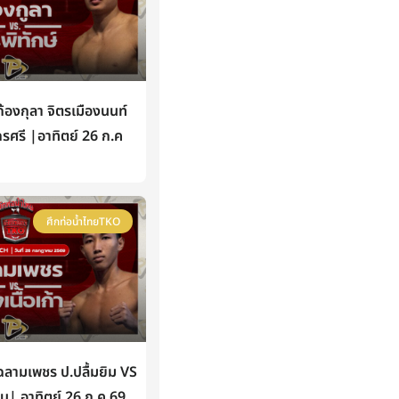
องกุลา จิตรเมืองนนท์
กรศรี |อาทิตย์ 26 ก.ค
ศึกท่อน้ำไทยTKO
ามเพชร ป.ปลื้มยิม VS
หิน| อาทิตย์ 26 ก.ค 69