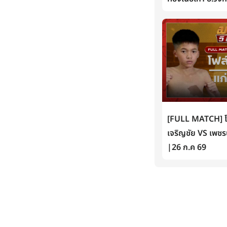
[FULL MATCH] โฟล์
เจริญชัย VS เพชรน
|26 ก.ค 69