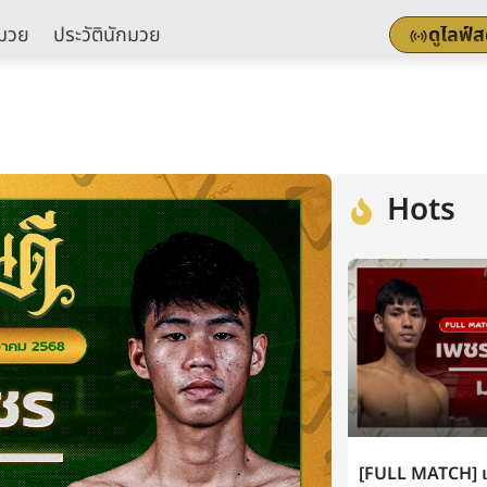
มวย
ประวัตินักมวย
ดูไลฟ์
Hots
[FULL MATCH] เพ