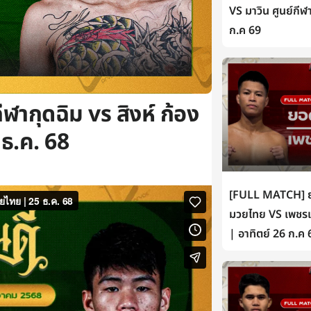
VS มาวิน ศูนย์กีฬ
ก.ค 69
กุดฉิม vs สิงห์ ก้อง
ธ.ค. 68
[FULL MATCH] ยอ
มวยไทย VS เพชรเห
| อาทิตย์ 26 ก.ค 