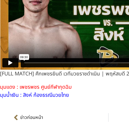
[FULL MATCH] ศึกเพชรยินดี เวทีมวยราชดำเนิน | พฤหัสบดี 2
มุมแดง : เพชรพชร ศูนย์กีฬากุดฉิม
มุมน้ำเงิน : สิงห์ ก้องธรณีมวยไทย
Prev
ข่าวก่อนหน้า