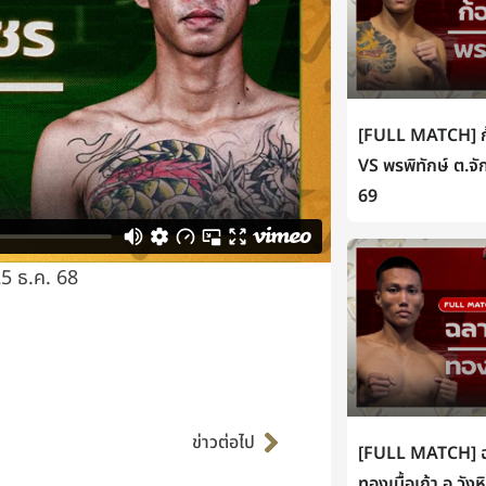
[FULL MATCH] ก้
VS พรพิทักษ์ ต.จั
69
5 ธ.ค. 68
Next
ข่าวต่อไป
[FULL MATCH] ฉล
ทองเนื้อเก้า อ.วัง