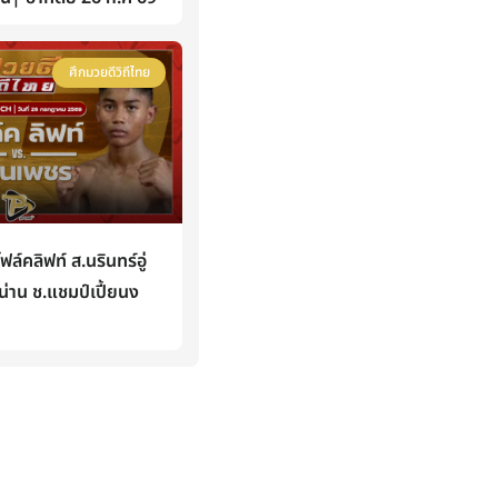
ศึกมวยดีวิถีไทย
คลิฟท์ ส.นรินทร์อู่
่าน ช.แชมป์เปี้ยนง