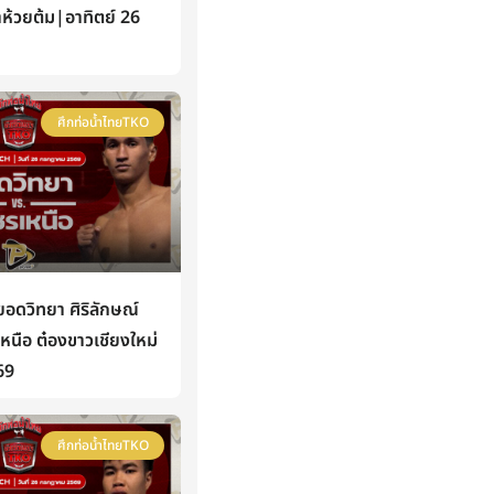
าห้วยต้ม|อาทิตย์ 26
ศึกท่อน้ำไทยTKO
ดวิทยา ศิริลักษณ์
นือ ต๋องขาวเชียงใหม่
69
ศึกท่อน้ำไทยTKO