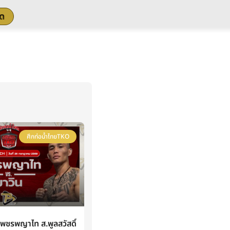
สด
ศึกท่อน้ำไทยTKO
ชรพญาไท ส.พูลสวัสดิ์