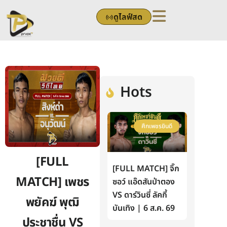
Skip
ดูไลฟ์สด
to
content
Hots
ศึกเพชรยินดี
[FULL
[FULL MATCH] จิ๊ก
MATCH] เพชร
ซอว์ แอ๊ดสันป่าตอง
VS ดาร์วินซี่ ลัคกี้
พยัคฆ์ พุฒิ
บันเทิง | 6 ส.ค. 69
ประชาชื่น VS