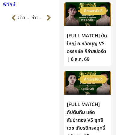
พิทักษ์
ศึกเพชรยินดี
Prev
Next
ข่าวก่อนหน้า
ข่าวต่อไป
[FULL MATCH] ปืน
ใหญ่ ภ.หลักบุญ VS
อรรถชัย กีล่าสปอร์ต
| 6 ส.ค. 69
ศึกเพชรยินดี
[FULL MATCH]
กัปตันทีม แอ๊ด
สันป่าตอง VS ฤทธิ
เดช เกียรติทรงฤทธิ์