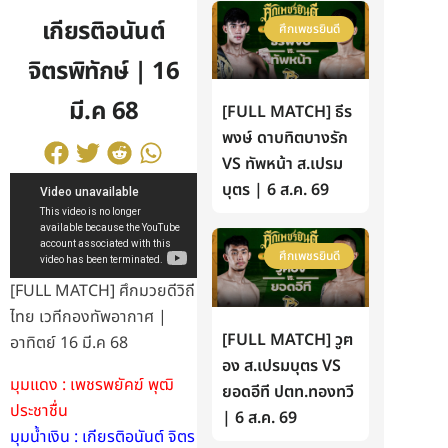
เกียรติอนันต์
ศึกเพชรยินดี
จิตรพิทักษ์ | 16
มี.ค 68
[FULL MATCH] ธีร
พงษ์ ดาบทิตบางรัก
VS ทัพหน้า ส.เปรม
บุตร | 6 ส.ค. 69
ศึกเพชรยินดี
[FULL MATCH] ศึกมวยดีวิถี
ไทย เวทีกองทัพอากาศ |
[FULL MATCH] วูฅ
อาทิตย์ 16 มี.ค 68
อง ส.เปรมบุตร VS
มุมแดง : เพชรพยัคฆ์ พุฒิ
ยอดอีที ปตท.ทองทวี
ประชาชื่น
| 6 ส.ค. 69
มุมน้ำเงิน : เกียรติอนันต์ จิตร