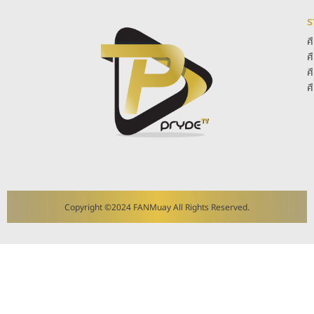
ร
ศ
ศ
ศ
ศ
Copyright ©2024 FANMuay All Rights Reserved.