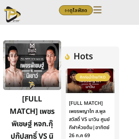
Skip
ดูไลฟ์สด
to
content
Hots
ศึกท่อน้ำไทยTKO
[FULL
[FULL MATCH]
MATCH] เพชร
เพชรพญาไท ส.พูล
สวัสดิ์ VS มาวิน ศูนย์
พิเชษฐ์ หจก.กุ๊
กีฬาห้วยต้ม|อาทิตย์
ปกุ๊ปสุทธิ์ VS นิ
26 ก.ค 69