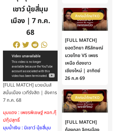
เชาว์ นุ้ยสี่มุม
ศึกท่อน้ำไทยTKO
เมือง | 7 ก.ค.
68
[FULL MATCH]
ยอดวิทยา ศิริลักษณ์
มวยไทย VS เพชร
เหนือ ต๋องขาว
เชียงใหม่ | อาทิตย์
26 ก.ค 69
[FULL MATCH] มวยมันส์
สนั่นเมือง เวทีรังสิต | อังคาร
ศึกท่อน้ำไทยTKO
7 ก.ค. 68
มุมแดง : เพชรพิเชษฐ์ หจก.กุ๊
ปกุ๊ปสุทธิ์
[FULL MATCH]
มุมน้ำเงิน : นิเชาว์ นุ้ยสี่มุม
ก้องกุลา จิตรเมือง