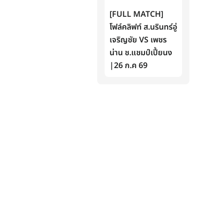
[FULL MATCH]
โฟล์คลิฟท์ ส.นรินทร์อู่
เจริญชัย VS เพชร
น่าน ช.แชมป์เปี้ยนง
|26 ก.ค 69