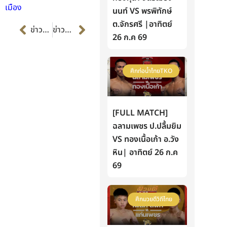
เมือง
นนท์ VS พรพิทักษ์
Prev
Next
ต.จักรศรี |อาทิตย์
ข่าวก่อนหน้า
ข่าวต่อไป
26 ก.ค 69
ศึกท่อน้ำไทยTKO
[FULL MATCH]
ฉลามเพชร ป.ปลื้มยิม
VS ทองเนื้อเก้า อ.วัง
หิน| อาทิตย์ 26 ก.ค
69
ศึกมวยดีวิถีไทย