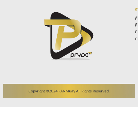
ร
ศ
ศ
ศ
ศ
Copyright ©2024 FANMuay All Rights Reserved.