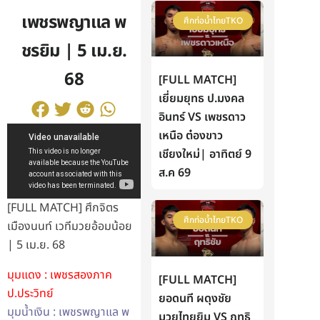
เพชรพญาแล พ
ศึกท่อน้ำไทยTKO
ชรยิม | 5 เม.ย.
68
[FULL MATCH]
เยี่ยมยุทธ ป.มงคล
อินทร์ VS เพชรดาว
เหนือ ต๋องขาว
เชียงใหม่| อาทิตย์ 9
ส.ค 69
[FULL MATCH] ศึกจิตร
ศึกท่อน้ำไทยTKO
เมืองนนท์ เวทีมวยอ้อมน้อย
| 5 เม.ย. 68
มุมแดง : เพชรสองภาค
[FULL MATCH]
ป.ประวิทย์
ยอดนที ผดุงชัย
มุมน้ำเงิน : เพชรพญาแล พ
มวยไทยยิม VS ฤทธิ