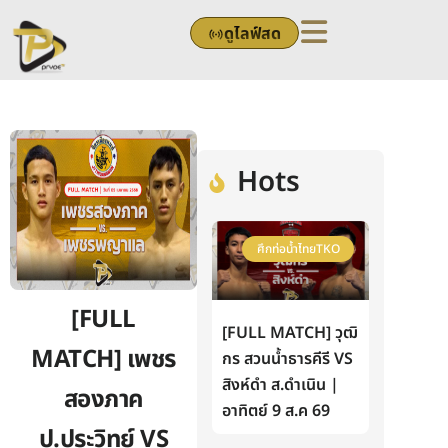
Skip
ดูไลฟ์สด
to
content
Hots
ศึกท่อน้ำไทยTKO
[FULL
[FULL MATCH] วุฒิ
MATCH] เพชร
กร สวนน้ำธารคีรี VS
สิงห์ดำ ส.ดำเนิน |
สองภาค
อาทิตย์ 9 ส.ค 69
ป.ประวิทย์ VS