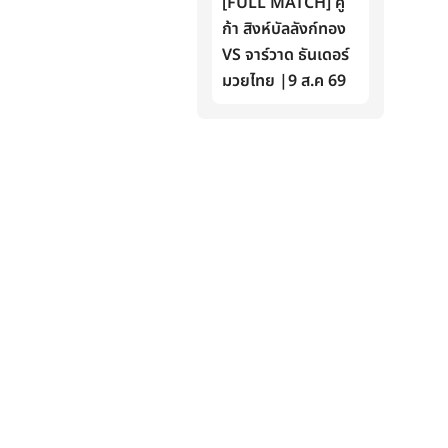
[FULL MATCH] คู
ก้า สิงห์บัลลังก์ทอง
VS จาร์วาด ธันเดอร์
มวยไทย |9 ส.ค 69