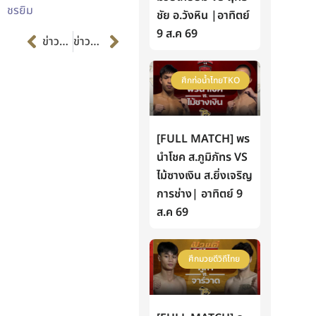
ชรยิม
ชัย อ.วังหิน |อาทิตย์
Prev
Next
9 ส.ค 69
ข่าวก่อนหน้า
ข่าวต่อไป
ศึกท่อน้ำไทยTKO
[FULL MATCH] พร
นำโชค ส.ภูมิภัทร VS
ไม้ซางเงิน ส.ยิ่งเจริญ
การช่าง| อาทิตย์ 9
ส.ค 69
ศึกมวยดีวิถีไทย