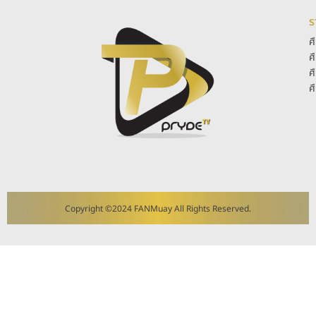
ร
ศ
ศ
ศ
ศ
Copyright ©2024 FANMuay All Rights Reserved.