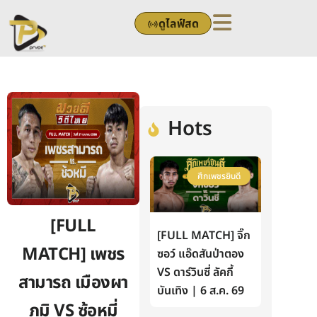
Skip
ดูไลฟ์สด
to
content
Hots
ศึกเพชรยินดี
[FULL
[FULL MATCH] จิ๊ก
MATCH] เพชร
ซอว์ แอ๊ดสันป่าตอง
VS ดาร์วินซี่ ลัคกี้
สามารถ เมืองผา
บันเทิง | 6 ส.ค. 69
ภูมิ VS ซ้อหมี่