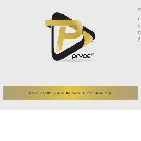
ร
ศ
ศ
ศ
ศ
Copyright ©2024 FANMuay All Rights Reserved.