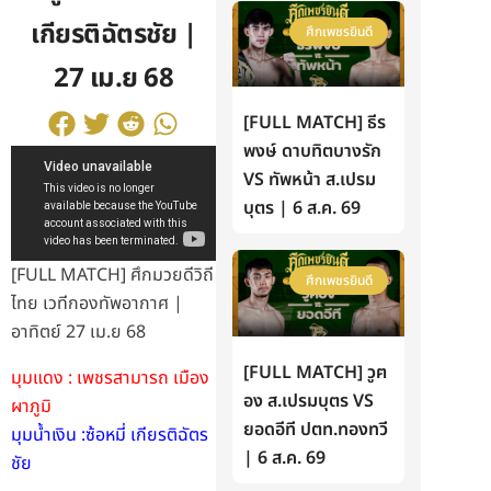
เกียรติฉัตรชัย |
ศึกเพชรยินดี
27 เม.ย 68
[FULL MATCH] ธีร
พงษ์ ดาบทิตบางรัก
VS ทัพหน้า ส.เปรม
บุตร | 6 ส.ค. 69
[FULL MATCH] ศึกมวยดีวิถี
ศึกเพชรยินดี
ไทย เวทีกองทัพอากาศ |
อาทิตย์ 27 เม.ย 68
[FULL MATCH] วูฅ
มุมแดง : เพชรสามารถ เมือง
อง ส.เปรมบุตร VS
ผาภูมิ
ยอดอีที ปตท.ทองทวี
มุมน้ำเงิน :ซ้อหมี่ เกียรติฉัตร
| 6 ส.ค. 69
ชัย