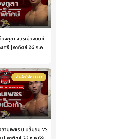
องกุลา จิตรเมืองนนท์
กรศรี |อาทิตย์ 26 ก.ค
ศึกท่อน้ำไทยTKO
ามเพชร ป.ปลื้มยิม VS
หิน| อาทิตย์ 26 ก.ค 69