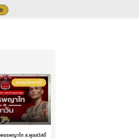
สด
ศึกท่อน้ำไทยTKO
ชรพญาไท ส.พูลสวัสดิ์