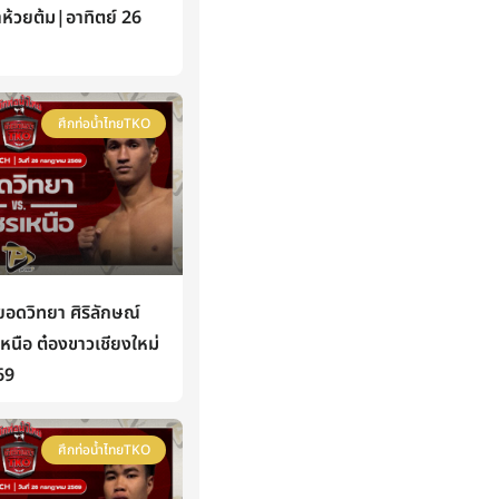
าห้วยต้ม|อาทิตย์ 26
ศึกท่อน้ำไทยTKO
ดวิทยา ศิริลักษณ์
นือ ต๋องขาวเชียงใหม่
69
ศึกท่อน้ำไทยTKO