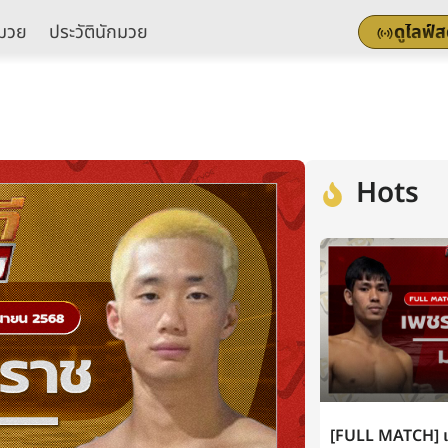
มวย
ประวัตินักมวย
ดูไลฟ์
Hots
[FULL MATCH] เพ