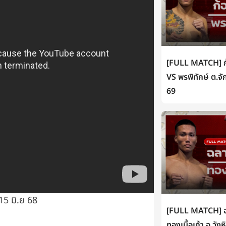
[FULL MATCH] ก้
VS พรพิทักษ์ ต.จั
69
15 มิ.ย 68
[FULL MATCH] ฉล
ทองเนื้อเก้า อ.วัง