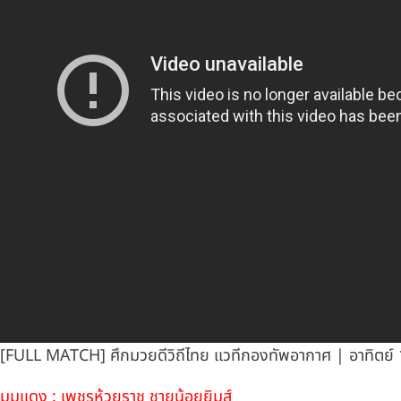
[FULL MATCH] ศึกมวยดีวิถีไทย เเวทีกองทัพอากาศ | อาทิตย์ 
มุมแดง : เพชรห้วยราช ชายน้อยยิมส์