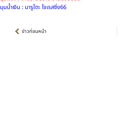
มุมน้ำเงิน : นารูโตะ โจเรสซิ่ง66
Prev
ข่าวก่อนหน้า