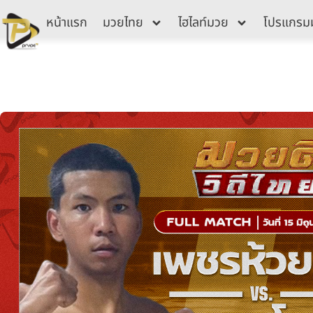
Skip
หน้าแรก
มวยไทย
ไฮไลท์มวย
โปรแกรม
to
content