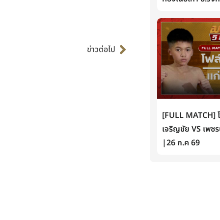
Next
ข่าวต่อไป
[FULL MATCH] โฟล์
เจริญชัย VS เพชรน
|26 ก.ค 69