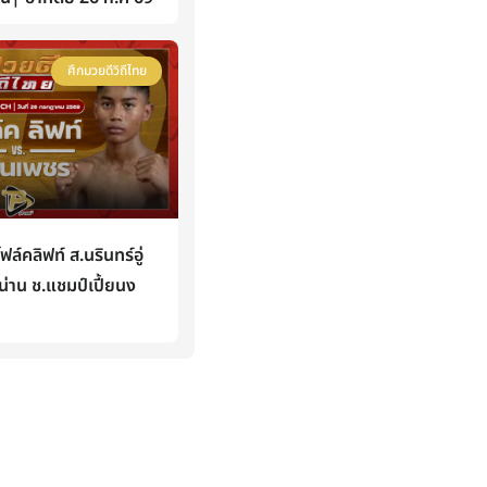
ศึกมวยดีวิถีไทย
คลิฟท์ ส.นรินทร์อู่
่าน ช.แชมป์เปี้ยนง