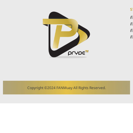
ร
ศ
ศ
ศ
ศ
Copyright ©2024 FANMuay All Rights Reserved.