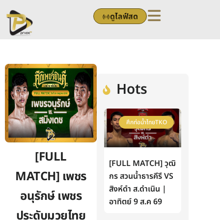
Skip
ดูไลฟ์สด
to
content
Hots
ศึกท่อน้ำไทยTKO
[FULL
[FULL MATCH] วุฒิ
MATCH] เพชร
กร สวนน้ำธารคีรี VS
สิงห์ดำ ส.ดำเนิน |
อนุรักษ์ เพชร
อาทิตย์ 9 ส.ค 69
ประดับมวยไทย