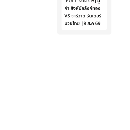
[FULL MATCH] คู
ก้า สิงห์บัลลังก์ทอง
VS จาร์วาด ธันเดอร์
มวยไทย |9 ส.ค 69