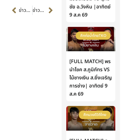
Prev
Next
ชัย อ.วังหิน |อาทิตย์
ข่าวก่อนหน้า
ข่าวต่อไป
9 ส.ค 69
ศึกท่อน้ำไทยTKO
[FULL MATCH] พร
นำโชค ส.ภูมิภัทร VS
ไม้ซางเงิน ส.ยิ่งเจริญ
การช่าง| อาทิตย์ 9
ส.ค 69
ศึกมวยดีวิถีไทย