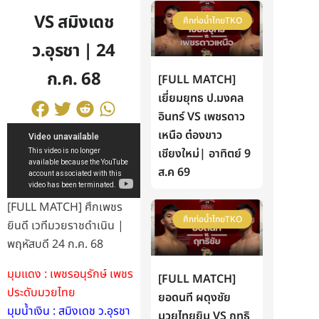
VS สมิงเดช
ศึกท่อน้ำไทยTKO
ว.อุรชา | 24
ก.ค. 68
[FULL MATCH]
เยี่ยมยุทธ ป.มงคล
อินทร์ VS เพชรดาว
เหนือ ต๋องขาว
เชียงใหม่| อาทิตย์ 9
ส.ค 69
[FULL MATCH] ศึกเพชร
ศึกท่อน้ำไทยTKO
ยินดี เวทีมวยราชดำเนิน |
พฤหัสบดี 24 ก.ค. 68
มุมแดง : เพชรอนุรักษ์ เพชร
[FULL MATCH]
ประดับมวยไทย
ยอดนที ผดุงชัย
มุมน้ำเงิน : สมิงเดช ว.อุรชา
มวยไทยยิม VS ฤทธิ