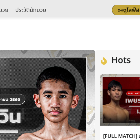
มวย
ประวัตินักมวย
ดูไลฟ์
Hots
[FULL MATCH] เพ