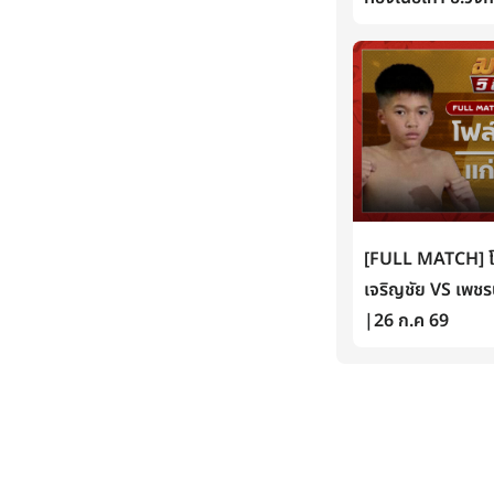
[FULL MATCH] โฟล์
เจริญชัย VS เพชรน
|26 ก.ค 69