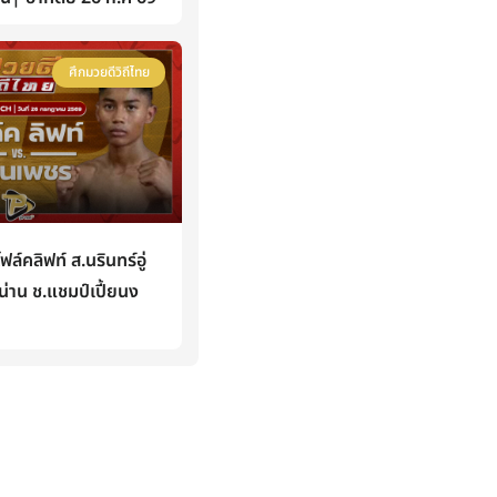
ศึกมวยดีวิถีไทย
คลิฟท์ ส.นรินทร์อู่
่าน ช.แชมป์เปี้ยนง