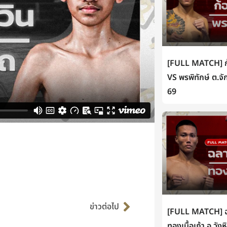
[FULL MATCH] ก้
VS พรพิทักษ์ ต.จั
69
Next
ข่าวต่อไป
[FULL MATCH] ฉล
ทองเนื้อเก้า อ.วัง