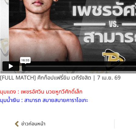
[FULL MATCH] ศึกท็อปแฟรี่ยิม เวทีรังสิต | 7 เม.ย. 69
มุมแดง : เพชรอัศวิน มวยหูทวีศักดิ์เล็ก
มุมน้ำเงิน : สามารถ สบายสบายคาราโอเกะ
Prev
ข่าวก่อนหน้า