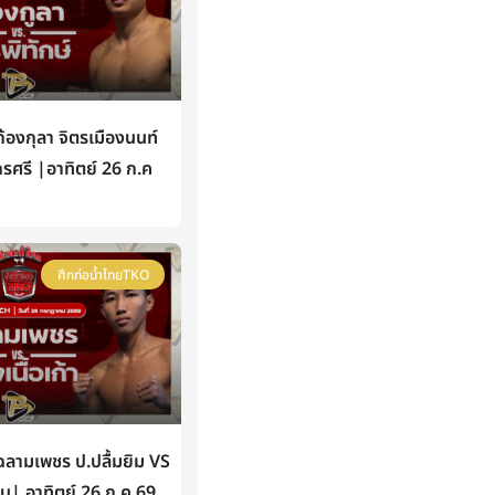
องกุลา จิตรเมืองนนท์
กรศรี |อาทิตย์ 26 ก.ค
ศึกท่อน้ำไทยTKO
ามเพชร ป.ปลื้มยิม VS
หิน| อาทิตย์ 26 ก.ค 69