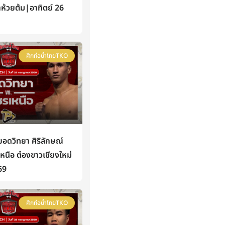
าห้วยต้ม|อาทิตย์ 26
ศึกท่อน้ำไทยTKO
ดวิทยา ศิริลักษณ์
นือ ต๋องขาวเชียงใหม่
69
ศึกท่อน้ำไทยTKO