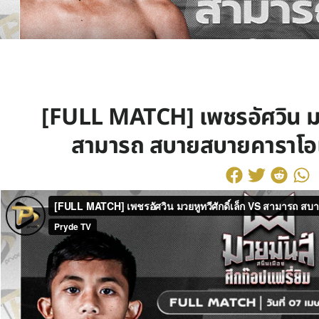
[FULL MATCH] เพชรอัศวิน มวย
สามารถ สบายสบายคาราโอเก