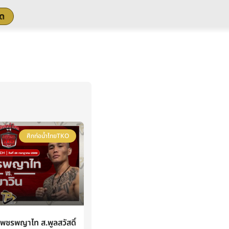
สด
ศึกท่อน้ำไทยTKO
ชรพญาไท ส.พูลสวัสดิ์