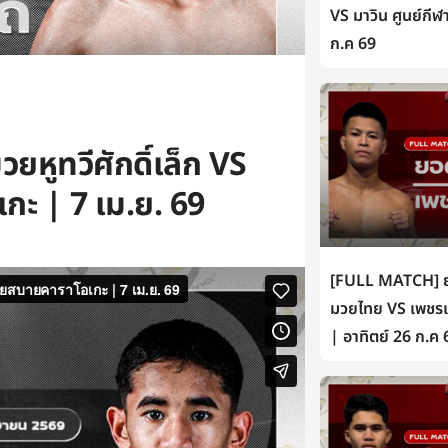
VS มาวิน ศูนย์กีฬ
ก.ค 69
หูทวีศักดิ์เล็ก VS
ะ | 7 เม.ย. 69
[FULL MATCH] ยอ
มวยไทย VS เพชรเห
| อาทิตย์ 26 ก.ค 