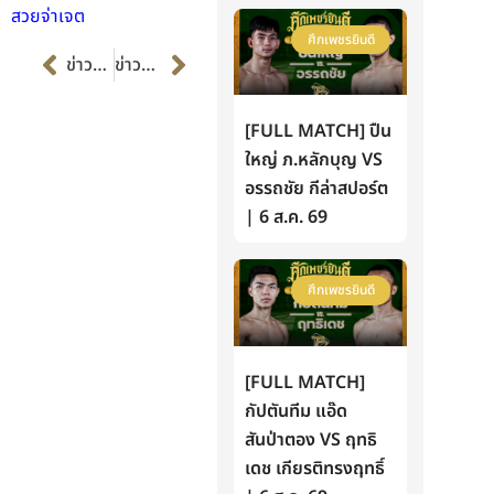
สวยจ่าเจต
ศึกเพชรยินดี
Prev
Next
ข่าวก่อนหน้า
ข่าวต่อไป
[FULL MATCH] ปืน
ใหญ่ ภ.หลักบุญ VS
อรรถชัย กีล่าสปอร์ต
| 6 ส.ค. 69
ศึกเพชรยินดี
[FULL MATCH]
กัปตันทีม แอ๊ด
สันป่าตอง VS ฤทธิ
เดช เกียรติทรงฤทธิ์