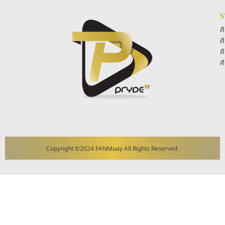
ร
ศ
ศ
ศ
ศ
Copyright ©2024 FANMuay All Rights Reserved.