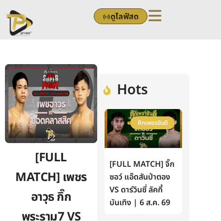
Skip
ดูไลฟ์สด
to
content
Hots
ศึกเพชรยินดี
[FULL
[FULL MATCH] จิ๊ก
MATCH] เพชร
ซอว์ แอ๊ดสันป่าตอง
VS ดาร์วินซี่ ลัคกี้
อาวุธ กิ๊ก
บันเทิง | 6 ส.ค. 69
พระราม7 VS