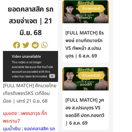
ยอดคลาสสิค รถ
ศึกเพชรยินดี
สวยจ่าเจต | 21
มิ.ย. 68
[FULL MATCH] ธีร
พงษ์ ดาบทิตบางรัก
VS ทัพหน้า ส.เปรม
บุตร | 6 ส.ค. 69
ศึกเพชรยินดี
[FULL MATCH] ศึกมวยไทย
เกียรติเพชรSKS เวทีอ้อม
[FULL MATCH] วูฅ
น้อย | เสาร์ 21 มิ.ย. 68
อง ส.เปรมบุตร VS
มุมแดง : เพชรอาวุธ กิ๊ก
ยอดอีที ปตท.ทองทวี
พระราม7
| 6 ส.ค. 69
มุมน้ำเงิน : ยอดคลาสสิค รถ