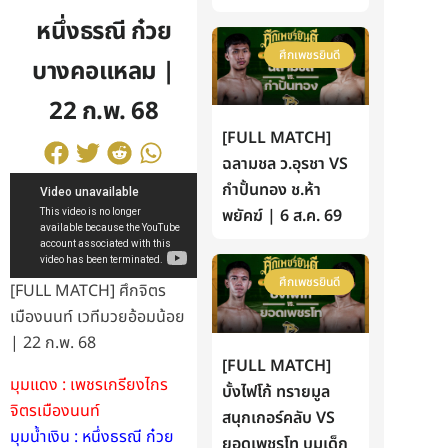
หนึ่งธรณี ก๋วย
ศึกเพชรยินดี
บางคอแหลม |
22 ก.พ. 68
[FULL MATCH]
ฉลามชล ว.อุรชา VS
กำปั้นทอง ช.ห้า
พยัคฆ์ | 6 ส.ค. 69
ศึกเพชรยินดี
[FULL MATCH] ศึกจิตร
เมืองนนท์ เวทีมวยอ้อมน้อย
| 22 ก.พ. 68
[FULL MATCH]
มุมแดง : เพชรเกรียงไกร
บั้งไฟโก้ ทรายมูล
จิตรเมืองนนท์
สนุกเกอร์คลับ VS
มุมน้ำเงิน : หนึ่งธรณี ก๋วย
ยอดเพชรโท บูมเด็ก