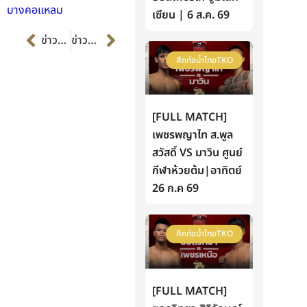
บางคอแหลม
เซียน | 6 ส.ค. 69
Prev
Next
ข่าวก่อนหน้า
ข่าวต่อไป
ศึกท่อน้ำไทยTKO
[FULL MATCH]
เพชรพญาไท ส.พูล
สวัสดิ์ VS มาวิน ศูนย์
กีฬาห้วยต้ม|อาทิตย์
26 ก.ค 69
ศึกท่อน้ำไทยTKO
[FULL MATCH]