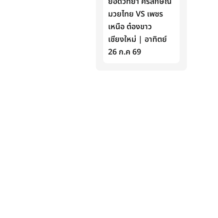
ยอดวิทยา ศิริลักษณ์
มวยไทย VS เพชร
เหนือ ต๋องขาว
เชียงใหม่ | อาทิตย์
26 ก.ค 69