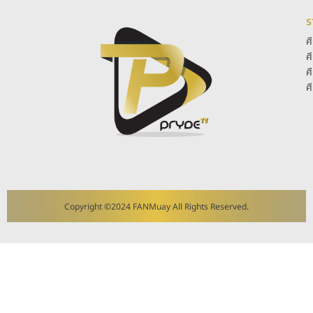
ร
ศ
ศ
ศ
ศ
Copyright ©2024 FANMuay All Rights Reserved.