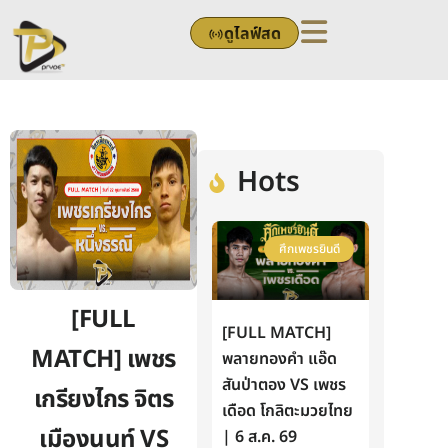
Skip
ดูไลฟ์สด
to
content
Hots
ศึกเพชรยินดี
[FULL
[FULL MATCH]
MATCH] เพชร
พลายทองคำ แอ๊ด
สันป่าตอง VS เพชร
เกรียงไกร จิตร
เดือด โกลิตะมวยไทย
เมืองนนท์ VS
| 6 ส.ค. 69