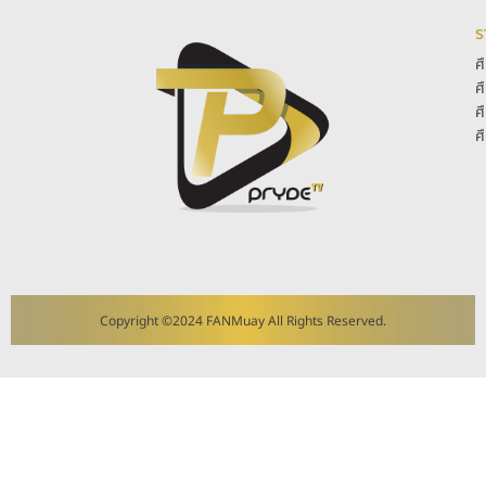
ร
ศ
ศ
ศ
ศ
Copyright ©2024 FANMuay All Rights Reserved.