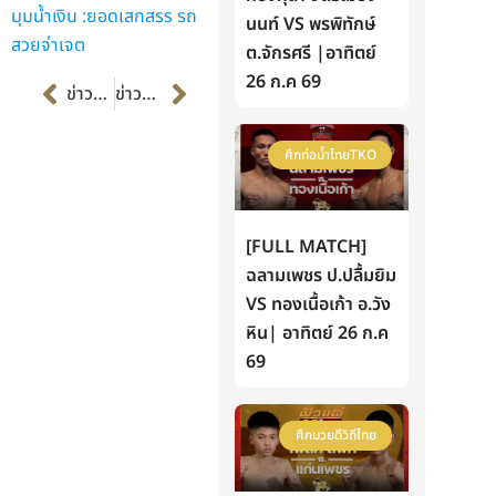
มุมน้ำเงิน :ยอดเสกสรร รถ
นนท์ VS พรพิทักษ์
สวยจ่าเจต
ต.จักรศรี |อาทิตย์
Prev
Next
26 ก.ค 69
ข่าวก่อนหน้า
ข่าวต่อไป
ศึกท่อน้ำไทยTKO
[FULL MATCH]
ฉลามเพชร ป.ปลื้มยิม
VS ทองเนื้อเก้า อ.วัง
หิน| อาทิตย์ 26 ก.ค
69
ศึกมวยดีวิถีไทย