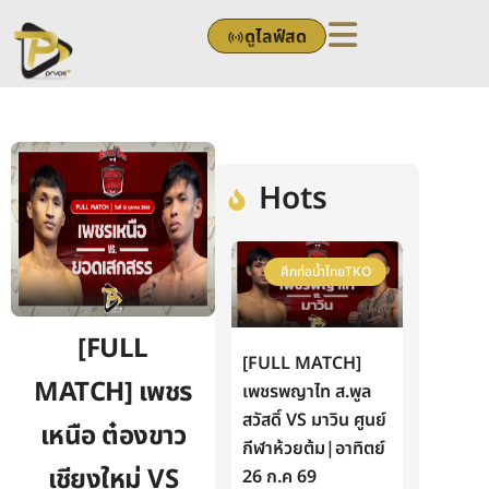
Skip
ดูไลฟ์สด
to
content
Hots
ศึกท่อน้ำไทยTKO
[FULL
[FULL MATCH]
MATCH] เพชร
เพชรพญาไท ส.พูล
สวัสดิ์ VS มาวิน ศูนย์
เหนือ ต๋องขาว
กีฬาห้วยต้ม|อาทิตย์
เชียงใหม่ VS
26 ก.ค 69