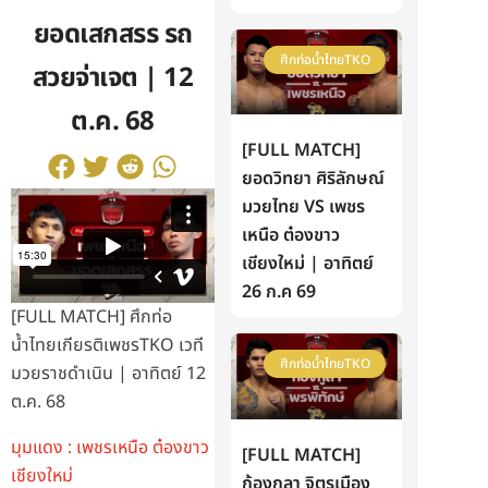
ยอดเสกสรร รถ
ศึกท่อน้ำไทยTKO
สวยจ่าเจต | 12
ต.ค. 68
[FULL MATCH]
ยอดวิทยา ศิริลักษณ์
มวยไทย VS เพชร
เหนือ ต๋องขาว
เชียงใหม่ | อาทิตย์
26 ก.ค 69
[FULL MATCH] ศึกท่อ
น้ำไทยเกียรติเพชรTKO เวที
ศึกท่อน้ำไทยTKO
มวยราชดำเนิน | อาทิตย์ 12
ต.ค. 68
มุมแดง : เพชรเหนือ ต๋องขาว
[FULL MATCH]
เชียงใหม่
ก้องกุลา จิตรเมือง