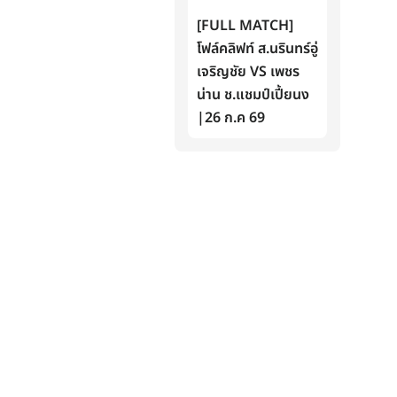
[FULL MATCH]
โฟล์คลิฟท์ ส.นรินทร์อู่
เจริญชัย VS เพชร
น่าน ช.แชมป์เปี้ยนง
|26 ก.ค 69