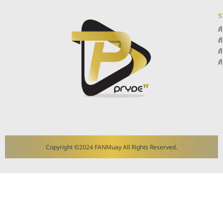
ร
ศ
ศ
ศ
ศ
Copyright ©2024 FANMuay All Rights Reserved.