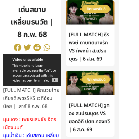
เด่นสยาม
ศึกเพชรยินดี
เหลี่ยมธนวัต |
8 ก.พ. 68
[FULL MATCH] ธีร
พงษ์ ดาบทิตบางรัก
VS ทัพหน้า ส.เปรม
บุตร | 6 ส.ค. 69
ศึกเพชรยินดี
[FULL MATCH] ศึกมวยไทย
เกียรติเพชรSKS เวทีอ้อม
[FULL MATCH] วูฅ
น้อย | เสาร์ 8 ก.พ. 68
อง ส.เปรมบุตร VS
มุมแดง : เพชรแสนชัย จิตร
ยอดอีที ปตท.ทองทวี
เมืองนนท์
| 6 ส.ค. 69
มุมน้ำเงิน : เด่นสยาม เหลี่ยม