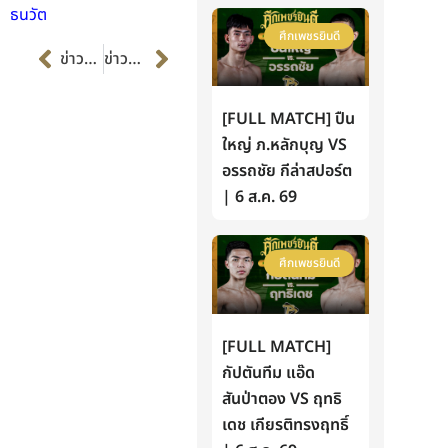
ธนวัต
ศึกเพชรยินดี
Prev
Next
ข่าวก่อนหน้า
ข่าวต่อไป
[FULL MATCH] ปืน
ใหญ่ ภ.หลักบุญ VS
อรรถชัย กีล่าสปอร์ต
| 6 ส.ค. 69
ศึกเพชรยินดี
[FULL MATCH]
กัปตันทีม แอ๊ด
สันป่าตอง VS ฤทธิ
เดช เกียรติทรงฤทธิ์