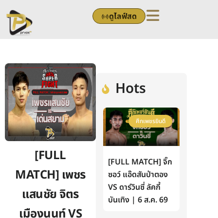
Skip
ดูไลฟ์สด
to
content
Hots
ศึกเพชรยินดี
[FULL
[FULL MATCH] จิ๊ก
MATCH] เพชร
ซอว์ แอ๊ดสันป่าตอง
VS ดาร์วินซี่ ลัคกี้
แสนชัย จิตร
บันเทิง | 6 ส.ค. 69
เมืองนนท์ VS