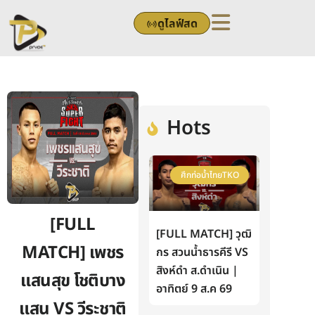
Skip
ดูไลฟ์สด
to
content
Hots
ศึกท่อน้ำไทยTKO
[FULL
[FULL MATCH] วุฒิ
MATCH] เพชร
กร สวนน้ำธารคีรี VS
สิงห์ดำ ส.ดำเนิน |
แสนสุข โชติบาง
อาทิตย์ 9 ส.ค 69
แสน VS วีระชาติ