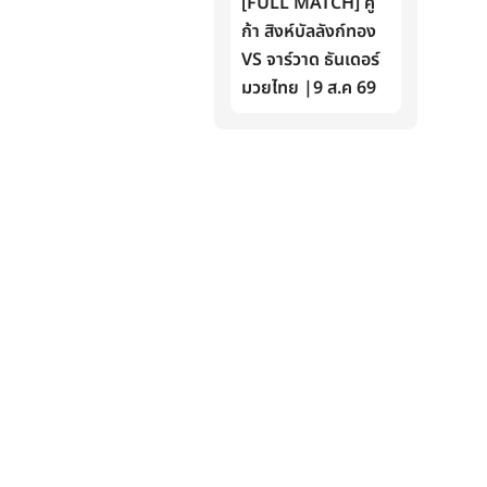
[FULL MATCH] คู
ก้า สิงห์บัลลังก์ทอง
VS จาร์วาด ธันเดอร์
มวยไทย |9 ส.ค 69