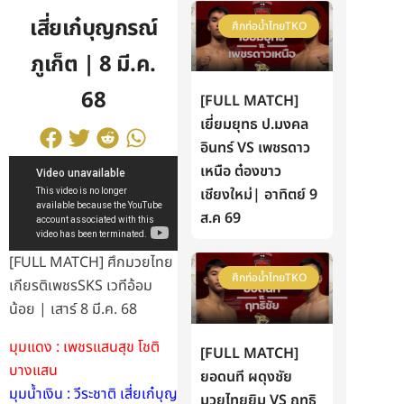
เสี่ยเก๋บุญกรณ์
ศึกท่อน้ำไทยTKO
ภูเก็ต | 8 มี.ค.
68
[FULL MATCH]
เยี่ยมยุทธ ป.มงคล
อินทร์ VS เพชรดาว
เหนือ ต๋องขาว
เชียงใหม่| อาทิตย์ 9
ส.ค 69
[FULL MATCH] ศึกมวยไทย
ศึกท่อน้ำไทยTKO
เกียรติเพชรSKS เวทีอ้อม
น้อย | เสาร์ 8 มี.ค. 68
มุมแดง : เพชรแสนสุข โชติ
[FULL MATCH]
บางแสน
ยอดนที ผดุงชัย
มุมน้ำเงิน : วีระชาติ เสี่ยเก๋บุญ
มวยไทยยิม VS ฤทธิ