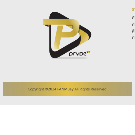
ร
ศ
ศ
ศ
ศ
Copyright ©2024 FANMuay All Rights Reserved.