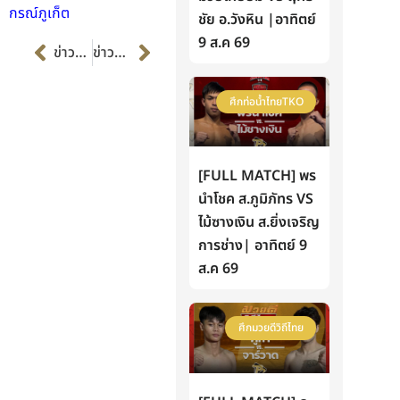
กรณ์ภูเก็ต
ชัย อ.วังหิน |อาทิตย์
Prev
Next
9 ส.ค 69
ข่าวก่อนหน้า
ข่าวต่อไป
ศึกท่อน้ำไทยTKO
[FULL MATCH] พร
นำโชค ส.ภูมิภัทร VS
ไม้ซางเงิน ส.ยิ่งเจริญ
การช่าง| อาทิตย์ 9
ส.ค 69
ศึกมวยดีวิถีไทย