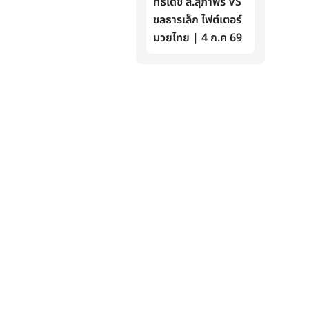
ทธิเดช ส.สุภาพร VS
ชลธารเล็ก ไฟต์เตอร์
มวยไทย | 4 ก.ค 69