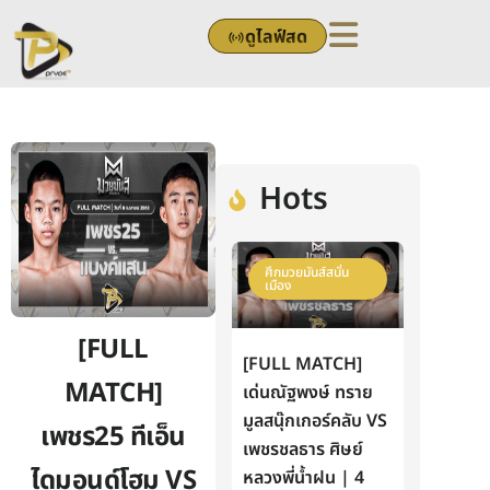
Skip
ดูไลฟ์สด
to
content
Hots
ศึกมวยมันส์สนั่น
เมือง
[FULL
[FULL MATCH]
MATCH]
เด่นณัฐพงษ์ ทราย
มูลสนุ๊กเกอร์คลับ VS
เพชร25 ทีเอ็น
เพชรชลธาร ศิษย์
ไดมอนด์โฮม VS
หลวงพี่น้ำฝน | 4