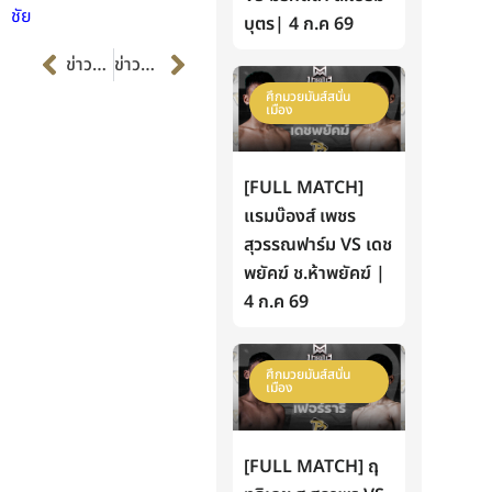
ชัย
บุตร| 4 ก.ค 69
Prev
Next
ข่าวก่อนหน้า
ข่าวต่อไป
ศึกมวยมันส์สนั่น
เมือง
[FULL MATCH]
แรมบ๊องส์ เพชร
สุวรรณฟาร์ม VS เดช
พยัคฆ์ ช.ห้าพยัคฆ์ |
4 ก.ค 69
ศึกมวยมันส์สนั่น
เมือง
[FULL MATCH] ฤ