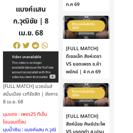
ก.ค 69
แบงค์แสน
ก.วุฒิชัย | 8
ศึกมวยมันส์สนั่น
เมือง
เม.ย. 68
[FULL MATCH]
ดีเซลเล็ก สิงห์เดชา
VS ยอดเพชร ช.ห้า
พยัคฆ์ | 4 ก.ค 69
[FULL MATCH] มวยมันส์
ศึกมวยมันส์สนั่น
สนั่นเมือง เวทีรังสิต | อังคาร
เมือง
8 เม.ย. 68
มุมแดง : เพชร25 ทีเอ็น
[FULL MATCH]
ไดมอนด์โฮม
สิงห์น้อย ศิษย์ประไพ
มุมน้ำเงิน : แบงค์แสน ก.วุฒิ
VS มรกตดำ ส.เปรม