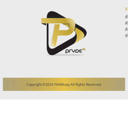
ร
ศ
ศ
ศ
ศ
Copyright ©2024 FANMuay All Rights Reserved.