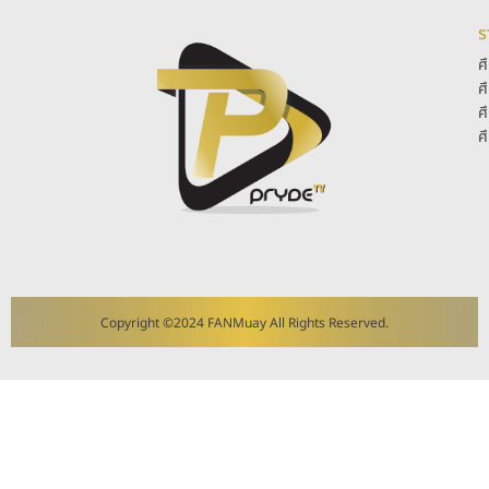
ร
ศ
ศ
ศ
ศ
Copyright ©2024 FANMuay All Rights Reserved.