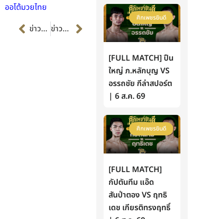
ออโต้มวยไทย
ศึกเพชรยินดี
Prev
Next
ข่าวก่อนหน้า
ข่าวต่อไป
[FULL MATCH] ปืน
ใหญ่ ภ.หลักบุญ VS
อรรถชัย กีล่าสปอร์ต
| 6 ส.ค. 69
ศึกเพชรยินดี
[FULL MATCH]
กัปตันทีม แอ๊ด
สันป่าตอง VS ฤทธิ
เดช เกียรติทรงฤทธิ์