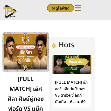
Skip
ดูไลฟ์สด
to
content
Hots
ศึกเพชรยินดี
[FULL
[FULL MATCH] จิ๊ก
MATCH] เลิศ
ซอว์ แอ๊ดสันป่าตอง
VS ดาร์วินซี่ ลัคกี้
ศิลา ศิษย์ผู้กอง
บันเทิง | 6 ส.ค. 69
ฟอร์ด VS แม็ค