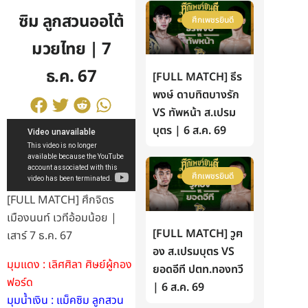
ซิม ลูกสวนออโต้
ศึกเพชรยินดี
มวยไทย | 7
ธ.ค. 67
[FULL MATCH] ธีร
พงษ์ ดาบทิตบางรัก
VS ทัพหน้า ส.เปรม
บุตร | 6 ส.ค. 69
ศึกเพชรยินดี
[FULL MATCH] ศึกจิตร
เมืองนนท์ เวทีอ้อมน้อย |
[FULL MATCH] วูฅ
เสาร์ 7 ธ.ค. 67
อง ส.เปรมบุตร VS
มุมแดง : เลิศศิลา ศิษย์ผู้กอง
ยอดอีที ปตท.ทองทวี
ฟอร์ด
| 6 ส.ค. 69
มุมน้ำเงิน : แม็คซิม ลูกสวน