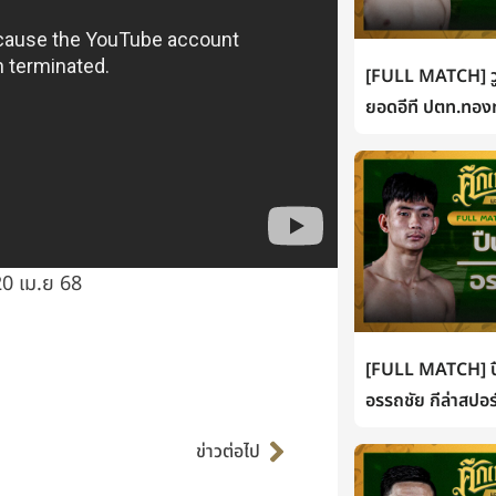
[FULL MATCH] วู
ยอดอีที ปตท.ทองท
20 เม.ย 68
[FULL MATCH] ปื
อรรถชัย กีล่าสปอร
Next
ข่าวต่อไป