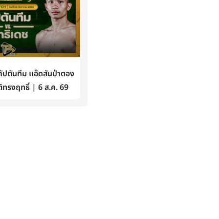
ปตันทีม แอ๊ดสันป่าตอง
ิทรงฤทธิ์ | 6 ส.ค. 69