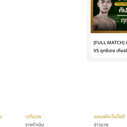
[FULL MATCH] กั
VS ฤทธิเดช เกียรต
ย
เวทีมวย
แผนผังเว็บไซต์
ราชดำเนิน
ข่าวมวย