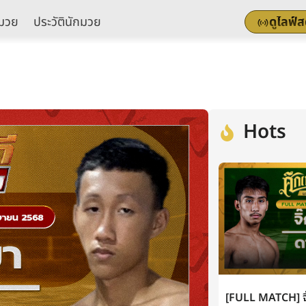
มวย
ประวัตินักมวย
ดูไลฟ์
Hots
[FULL MATCH] จิ๊