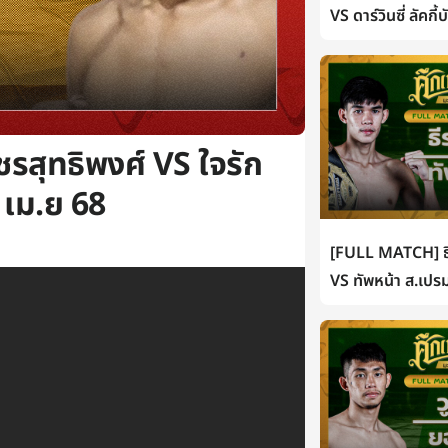
VS ดาร์วินซี่ ลัคกี
รสุทธิพงศ์ VS ใจรัก
0 เม.ย 68
[FULL MATCH] ธี
VS ทัพหน้า ส.เปรม