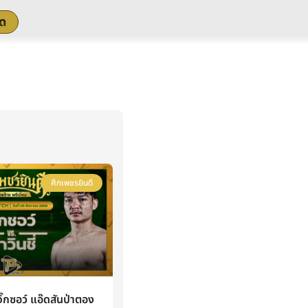
สด
ศึกเพชรยินดี
กซอว์ แอ๊ดสันป่าตอง