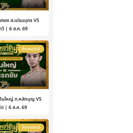
ฅอง ส.เปรมบุตร VS
วี | 6 ส.ค. 69
ศึกเพชรยินดี
นใหญ่ ภ.หลักบุญ VS
์ต | 6 ส.ค. 69
ศึกเพชรยินดี