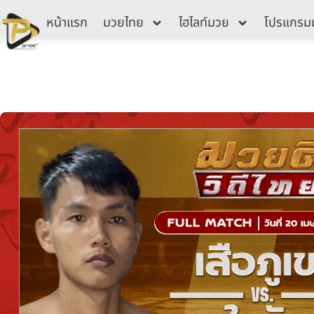
Skip
หน้าแรก
มวยไทย
ไฮไลท์มวย
โปรแกรม
to
content