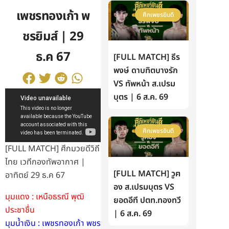
เพชรทองเก้า พ
ศึกเพชรยินดี
ชรยิมส์ | 29
ธ.ค 67
[FULL MATCH] ธีร
พงษ์ ดาบทิตบางรัก
VS ทัพหน้า ส.เปรม
บุตร | 6 ส.ค. 69
ศึกเพชรยินดี
[FULL MATCH] ศึกมวยดีวิถี
ไทย เวทีกองทัพอากาศ |
[FULL MATCH] วูฅ
อาทิตย์ 29 ธ.ค 67
อง ส.เปรมบุตร VS
มุมแดง : เหนือธรณี พุฒิ
ยอดอีที ปตท.ทองทวี
ประชาชื่น
| 6 ส.ค. 69
มุมน้ำเงิน : เพชรทองเก้า พชร