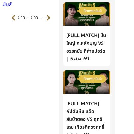
ยิมส์
ศึกเพชรยินดี
Prev
Next
ข่าวก่อนหน้า
ข่าวต่อไป
[FULL MATCH] ปืน
ใหญ่ ภ.หลักบุญ VS
อรรถชัย กีล่าสปอร์ต
| 6 ส.ค. 69
ศึกเพชรยินดี
[FULL MATCH]
กัปตันทีม แอ๊ด
สันป่าตอง VS ฤทธิ
เดช เกียรติทรงฤทธิ์