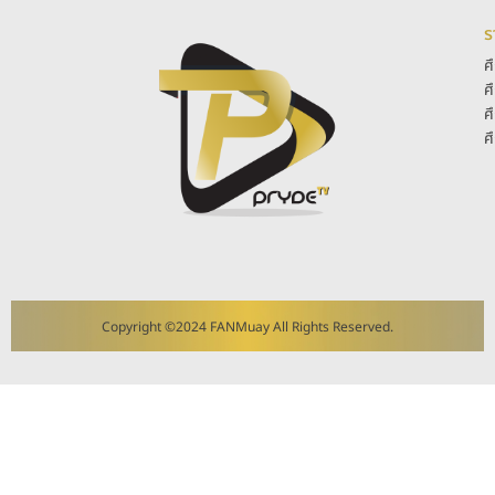
ร
ศ
ศ
ศ
ศ
Copyright ©2024 FANMuay All Rights Reserved.