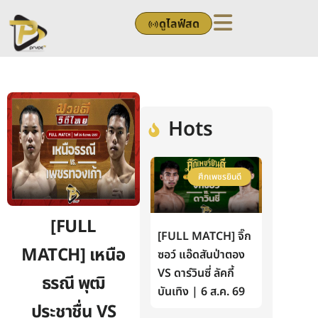
Skip
ดูไลฟ์สด
to
content
Hots
ศึกเพชรยินดี
[FULL
[FULL MATCH] จิ๊ก
MATCH] เหนือ
ซอว์ แอ๊ดสันป่าตอง
VS ดาร์วินซี่ ลัคกี้
ธรณี พุฒิ
บันเทิง | 6 ส.ค. 69
ประชาชื่น VS