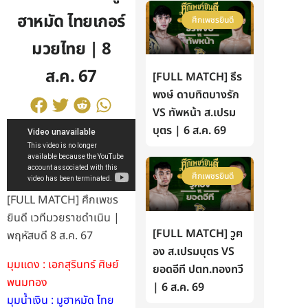
ฮาหมัด ไทยเกอร์
ศึกเพชรยินดี
มวยไทย | 8
ส.ค. 67
[FULL MATCH] ธีร
พงษ์ ดาบทิตบางรัก
VS ทัพหน้า ส.เปรม
บุตร | 6 ส.ค. 69
ศึกเพชรยินดี
[FULL MATCH] ศึกเพชร
ยินดี เวทีมวยราชดำเนิน |
[FULL MATCH] วูฅ
พฤหัสบดี 8 ส.ค. 67
อง ส.เปรมบุตร VS
มุมแดง : เอกสุรินทร์ ศิษย์
ยอดอีที ปตท.ทองทวี
พนมทอง
| 6 ส.ค. 69
มุมน้ำเงิน : มูฮาหมัด ไทย