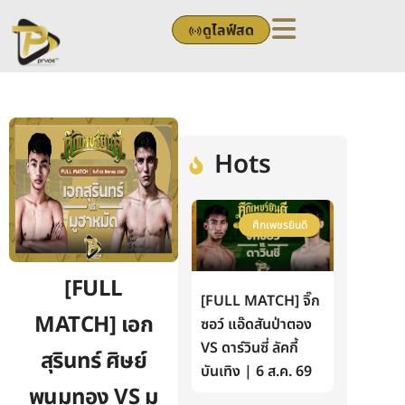
Skip
ดูไลฟ์สด
to
content
Hots
ศึกเพชรยินดี
[FULL
[FULL MATCH] จิ๊ก
MATCH] เอก
ซอว์ แอ๊ดสันป่าตอง
VS ดาร์วินซี่ ลัคกี้
สุรินทร์ ศิษย์
บันเทิง | 6 ส.ค. 69
พนมทอง VS มู