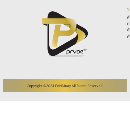
ร
ศ
ศ
ศ
ศ
Copyright ©2024 FANMuay All Rights Reserved.