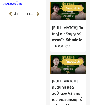
เกอร์มวยไทย
ศึกเพชรยินดี
Prev
Next
ข่าวก่อนหน้า
ข่าวต่อไป
[FULL MATCH] ปืน
ใหญ่ ภ.หลักบุญ VS
อรรถชัย กีล่าสปอร์ต
| 6 ส.ค. 69
ศึกเพชรยินดี
[FULL MATCH]
กัปตันทีม แอ๊ด
สันป่าตอง VS ฤทธิ
เดช เกียรติทรงฤทธิ์