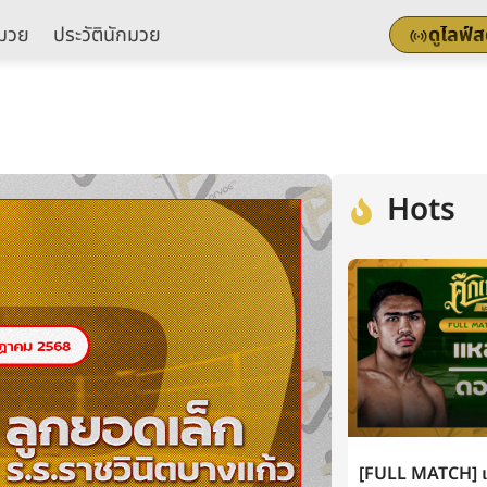
มวย
ประวัตินักมวย
ดูไลฟ์
Hots
[FULL MATCH] แห