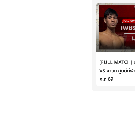
[FULL MATCH] เพ
VS มาวิน ศูนย์กีฬ
ก.ค 69