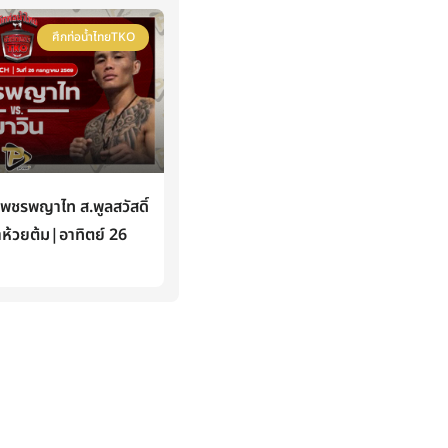
ศึกท่อน้ำไทยTKO
ชรพญาไท ส.พูลสวัสดิ์
าห้วยต้ม|อาทิตย์ 26