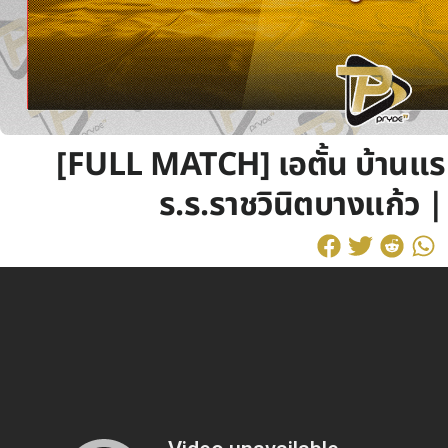
[FULL MATCH] เอตั้น บ้านแร
ร.ร.ราชวินิตบางแก้ว |