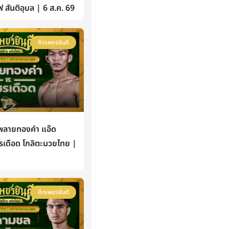
ฟ สันติอุบล | 6 ส.ค. 69
ศึกเพชรยินดี
ลายทองคำ แอ๊ด
รเดือด โกลิตะมวยไทย |
ศึกเพชรยินดี