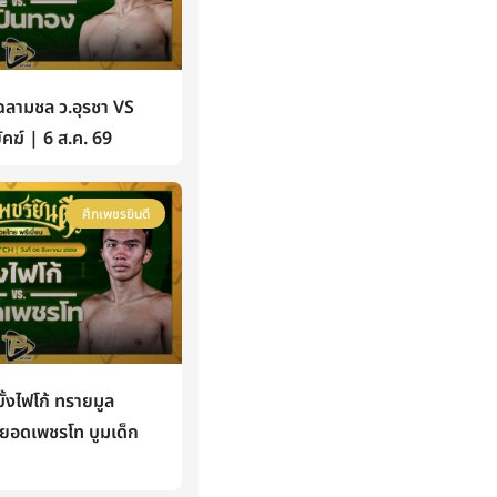
ลามชล ว.อุรชา VS
ัคฆ์ | 6 ส.ค. 69
ศึกเพชรยินดี
งไฟโก้ ทรายมูล
 ยอดเพชรโท บูมเด็ก