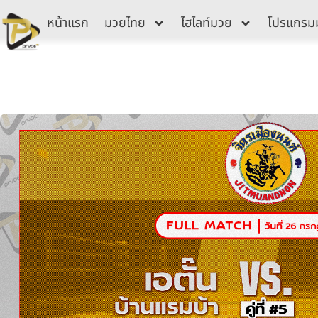
Skip
หน้าแรก
มวยไทย
ไฮไลท์มวย
โปรแกรม
to
content