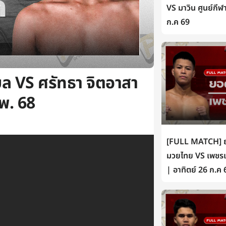
VS มาวิน ศูนย์กีฬ
ก.ค 69
บล VS ศรัทธา จิตอาสา
พ. 68
[FULL MATCH] ยอ
มวยไทย VS เพชรเห
| อาทิตย์ 26 ก.ค 