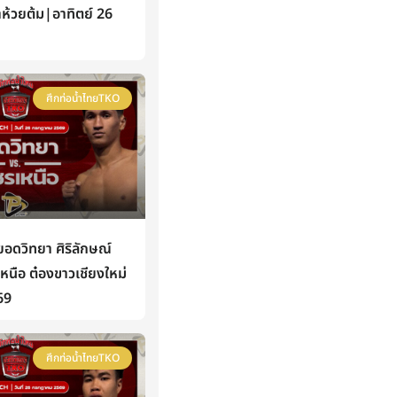
าห้วยต้ม|อาทิตย์ 26
ศึกท่อน้ำไทยTKO
ดวิทยา ศิริลักษณ์
นือ ต๋องขาวเชียงใหม่
69
ศึกท่อน้ำไทยTKO