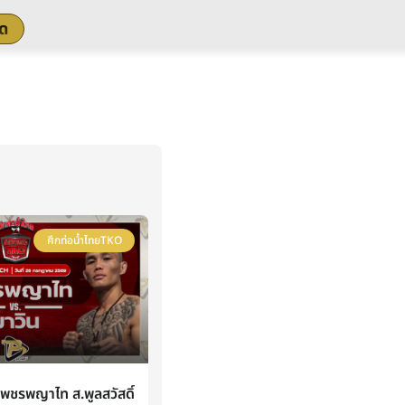
สด
ศึกท่อน้ำไทยTKO
ชรพญาไท ส.พูลสวัสดิ์