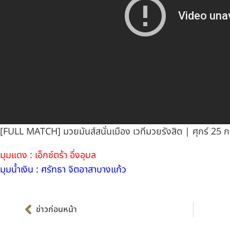
[FULL MATCH] มวยมันส์สนั่นเมือง เวทีมวยรังสิต | ศุกร์ 25 
มุมแดง : เอ็กซ์ตร้า อึ่งอุบล
มุมน้ำเงิน : ศรัทธา จิตอาสาบางแก้ว
Prev
ข่าวก่อนหน้า