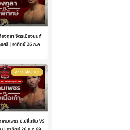
องกุลา จิตรเมืองนนท์
กรศรี |อาทิตย์ 26 ก.ค
ศึกท่อน้ำไทยTKO
ามเพชร ป.ปลื้มยิม VS
หิน| อาทิตย์ 26 ก.ค 69