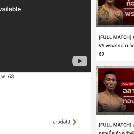
[FULL MATCH] ก้
VS พรพิทักษ์ ต.จั
69
ก.พ. 68
Next
ข่าวต่อไป
[FULL MATCH] ฉล
ทองเนื้อเก้า อ.วัง