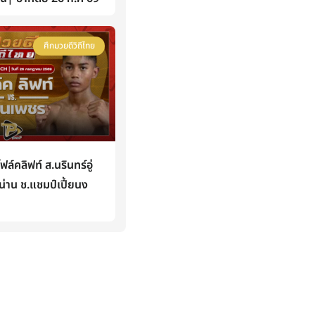
ศึกมวยดีวิถีไทย
คลิฟท์ ส.นรินทร์อู่
่าน ช.แชมป์เปี้ยนง