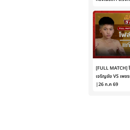
[FULL MATCH] โฟล์
เจริญชัย VS เพชรน
|26 ก.ค 69