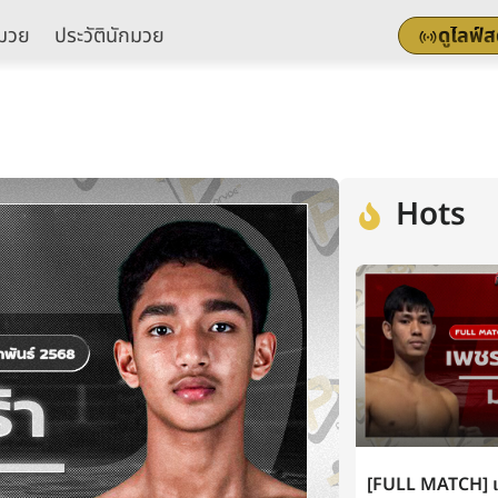
มวย
ประวัตินักมวย
ดูไลฟ์
Hots
[FULL MATCH] เพ